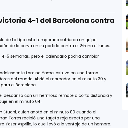
victoria 4-1 del Barcelona contra
ítulo de La Liga esta temporada sufrieron un golpe
dón de la corva en su partido contra el Girona el lunes.
s 4-5 semanas, pero el calendario podría cambiar
igio adolescente Lamine Yamal estuvo en una forma
ores del mundo. Abrió el marcador en el minuto 30 y
 para el Barcelona.
el descanso con un hermoso remate a corta distancia y
uje en el minuto 64.
ian Stuani, quien anotó en el minuto 80 cuando el
ran Torres recibió una tarjeta roja directa por una
e Yaser Asprilla, lo que llevó a la ventaja de un hombre.