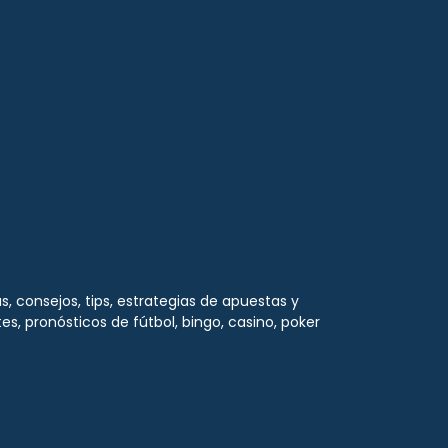
, consejos, tips, estrategias de apuestas y
, pronósticos de fútbol, bingo, casino, poker