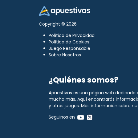
Copyright © 2026
Política de Privacidad
Política de Cookies
Juego Responsable
Sobre Nosotros
¿Quiénes somos?
Apuestivas es una página web dedicada a 
mucho más. Aquí encontrarás información 
y otros juegos. Más información sobre n
Seguinos en