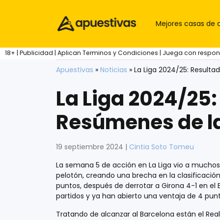
Skip to content
Mejores casas de 
18+ | Publicidad | Aplican Terminos y Condiciones | Juega con respo
Apuestivas
»
Noticias
»
La Liga 2024/25: Resulta
La Liga 2024/25:
Resúmenes de l
19 septiembre 2024
|
Cintia Soto Tomeu
La semana 5 de acción en La Liga vio a muchos d
pelotón, creando una brecha en la clasificación
puntos, después de derrotar a Girona 4-1 en el E
partidos y ya han abierto una ventaja de 4 punt
Tratando de alcanzar al Barcelona están el Real