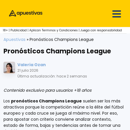
Skip to content
18+ | Publicidad | Aplican Terminos y Condiciones | Juega con responsabilidad
Apuestivas
»
Pronósticos Champions League
Pronósticos Champions League
Valeria Ozan
21 julio 2026
Última actualización: hace 2 semanas
Contenido exclusivo para usuarios +18 años
Los
pronósticos Champions League
suelen ser los más
atractivos porque la competición reúne a la élite del fútbol
europeo y cada cruce se juega al máximo nivel. Por eso,
para apostar con criterio conviene analizar contexto,
estado de forma, bajas y tendencias antes de tomar una