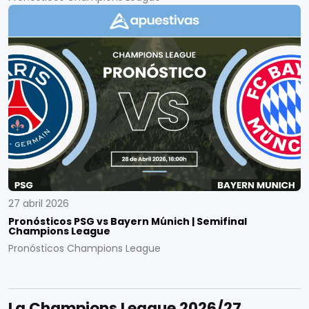
27 abril 2026
Pronósticos PSG vs Bayern Múnich | Semifinal
Champions League
Pronósticos Champions League
La Champions League 2026/27