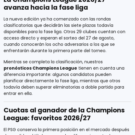
avanza hacia la fase liga
La nueva edición ya ha comenzado con las rondas
clasificatorias que decidirán las siete plazas todavía
disponibles para la fase liga. Otros 29 clubes cuentan con
acceso directo y esperan el sorteo del 27 de agosto,
cuando conocerán los ocho adversarios a los que se
enfrentarán durante la primera parte del torneo.
Mientras se completa la clasificación, nuestros
pronósticos Champions League
tienen en cuenta una
diferencia importante: algunos candidatos pueden
planificar directamente la fase liga, mientras que otros
todavía deben superar eliminatorias a doble partido para
entrar en ella.
Cuotas al ganador de la Champions
League: favoritos 2026/27
El PSG conserva la primera posición en el mercado después