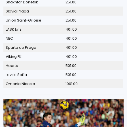
Shakhtar Donetsk
251.00
Slavia Praga
251.00
Union Saint-Gilloise
251.00
LASK Linz
401.00
NEC
401.00
Sparta de Praga
401.00
Viking FK
401.00
Hearts
501.00
Levski Sofía
501.00
Omonia Nicosia
1001.00