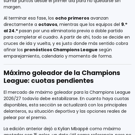
sumar puntos desde el primer día para no quedarse sin
margen.
Al terminar esa fase, los
ocho primeros
avanzan
directamente a
octavos
, mientras que los equipos del
9.º
al 24.º
pasan por una eliminatoria previa a doble partido
para completar el cuadro. A partir de ahí, todo se decide en
cruces de ida y vuelta, y es justo donde más sentido cobra
afinar los
pronósticos Champions League
según
emparejamiento, calendario y momento de forma.
Máximo goleador de la Champions
League: cuotas pendientes
El mercado de máximo goleador para la Champions League
2026/27 todavía debe estabilizarse. En cuanto haya cuotas
disponibles, esta sección se actualizará con los principales
delanteros, su situación deportiva y las opciones reales de
pelear por el premio.
La edición anterior dejó a Kylian Mbappé como máximo
anotador con 15 goles, un dato útil como referencia, pero no