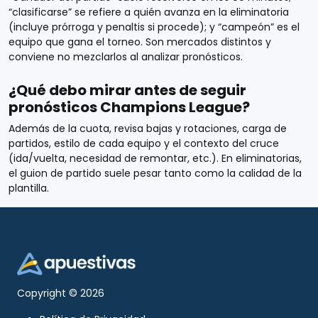
“clasificarse” se refiere a quién avanza en la eliminatoria
(incluye prórroga y penaltis si procede); y “campeón” es el
equipo que gana el torneo. Son mercados distintos y
conviene no mezclarlos al analizar pronósticos.
¿Qué debo mirar antes de seguir
pronósticos Champions League?
Además de la cuota, revisa bajas y rotaciones, carga de
partidos, estilo de cada equipo y el contexto del cruce
(ida/vuelta, necesidad de remontar, etc.). En eliminatorias,
el guion de partido suele pesar tanto como la calidad de la
plantilla.
Copyright © 2026