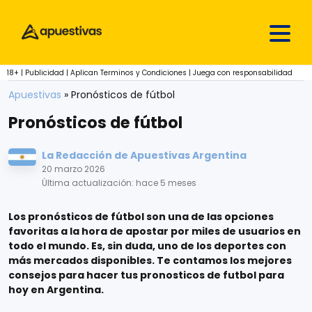
Skip to content
18+ | Publicidad | Aplican Terminos y Condiciones | Juega con responsabilidad
Apuestivas
»
Pronósticos de fútbol
Pronósticos de fútbol
La Redacción de Apuestivas Argentina
20 marzo 2026
Última actualización: hace 5 meses
Los pronósticos de fútbol son una de las opciones
favoritas a la hora de apostar por miles de usuarios en
todo el mundo. Es, sin duda, uno de los deportes con
más mercados disponibles. Te contamos los mejores
consejos para hacer tus pronosticos de futbol para
hoy en Argentina.