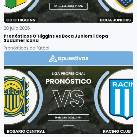
28 julio 2026
Pronósticos O’Higgins vs Boca Juniors | Copa
Sudamericana
Pronósticos de fútbol