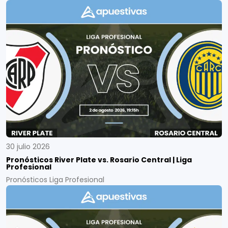
30 julio 2026
Pronósticos River Plate vs. Rosario Central | Liga
Profesional
Pronósticos Liga Profesional