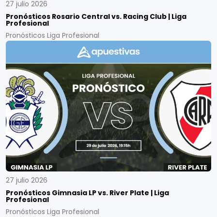
27 julio 2026
Pronósticos Rosario Central vs. Racing Club | Liga
Profesional
Pronósticos Liga Profesional
27 julio 2026
Pronósticos Gimnasia LP vs. River Plate | Liga
Profesional
Pronósticos Liga Profesional