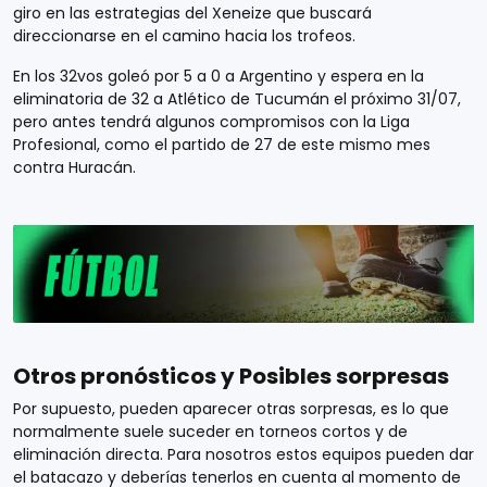
giro en las estrategias del Xeneize que buscará
direccionarse en el camino hacia los trofeos.
En los 32vos goleó por 5 a 0 a Argentino y espera en la
eliminatoria de 32 a Atlético de Tucumán el próximo 31/07,
pero antes tendrá algunos compromisos con la Liga
Profesional, como el partido de 27 de este mismo mes
contra Huracán.
Otros pronósticos y Posibles sorpresas
Por supuesto, pueden aparecer otras sorpresas, es lo que
normalmente suele suceder en torneos cortos y de
eliminación directa. Para nosotros estos equipos pueden dar
el batacazo y deberías tenerlos en cuenta al momento de