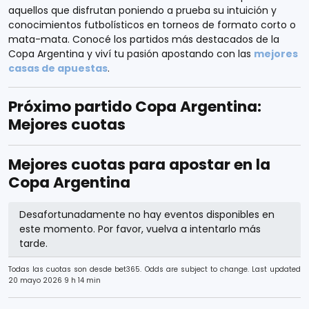
aquellos que disfrutan poniendo a prueba su intuición y
conocimientos futbolísticos en torneos de formato corto o
mata-mata. Conocé los partidos más destacados de la
Copa Argentina y viví tu pasión apostando con las
mejores
casas de apuestas
.
Próximo partido Copa Argentina:
Mejores cuotas
Mejores cuotas para apostar en la
Copa Argentina
Desafortunadamente no hay eventos disponibles en
este momento. Por favor, vuelva a intentarlo más
tarde.
Todas las cuotas son desde bet365. Odds are subject to change. Last updated
20 mayo 2026 9 h 14 min