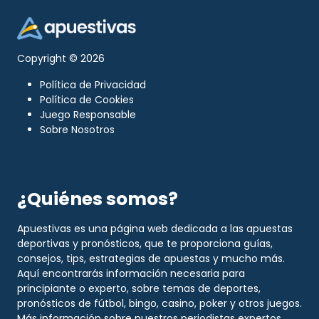
Copyright © 2026
Política de Privacidad
Política de Cookies
Juego Responsable
Sobre Nosotros
¿Quiénes somos?
Apuestivas es una página web dedicada a las apuestas
deportivas y pronósticos, que te proporciona guías,
consejos, tips, estrategias de apuestas y mucho más.
Aquí encontrarás información necesaria para
principiante o experto, sobre temas de deportes,
pronósticos de fútbol, bingo, casino, poker y otros juegos.
Más información sobre nuestros
periodistas expertos
.