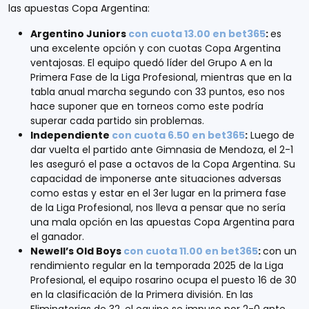
las apuestas Copa Argentina:
Argentino Juniors
con cuota 13.00 en bet365
:
es
una excelente opción y con cuotas Copa Argentina
ventajosas. El equipo quedó líder del Grupo A en la
Primera Fase de la Liga Profesional, mientras que en la
tabla anual marcha segundo con 33 puntos, eso nos
hace suponer que en torneos como este podría
superar cada partido sin problemas.
Independiente
con cuota 6.50 en bet365
:
Luego de
dar vuelta el partido ante Gimnasia de Mendoza, el 2-1
les aseguró el pase a octavos de la Copa Argentina. Su
capacidad de imponerse ante situaciones adversas
como estas y estar en el 3er lugar en la primera fase
de la Liga Profesional, nos lleva a pensar que no sería
una mala opción en las apuestas Copa Argentina para
el ganador.
Newell’s Old Boys
con cuota 11.00 en bet365
:
con un
rendimiento regular en la temporada 2025 de la Liga
Profesional, el equipo rosarino ocupa el puesto 16 de 30
en la clasificación de la Primera división. En las