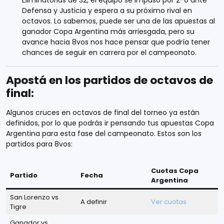
Eliminatorias de 32, el equipo se impuso por 2-0 ante
Defensa y Justicia y espera a su próximo rival en
octavos. Lo sabemos, puede ser una de las apuestas al
ganador Copa Argentina más arriesgada, pero su
avance hacia 8vos nos hace pensar que podría tener
chances de seguir en carrera por el campeonato.
Apostá en los partidos de octavos de
final:
Algunos cruces en octavos de final del torneo ya están
definidos, por lo que podrás ir pensando tus apuestas Copa
Argentina para esta fase del campeonato. Estos son los
partidos para 8vos:
Cuotas Copa
Partido
Fecha
Argentina
San Lorenzo vs
A definir
Ver cuotas
Tigre
Ganador vs