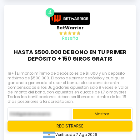
4
BetWarrior
Reseña
HASTA $500.000 DE BONO EN TU PRIMER
DEPÓSITO + 150 GIROS GRATIS
18+ | El monto mínimo de depósito es de $1.000 y un depósito
máximo de $500.000. El bono de primer depósito y cualquier
ganancia generada al usar el bono, solo se considerarán
compensados si los Jugadores apuestan solo 8 veces el valor
del monto del bono, con apuestas en cuotas de 1.7 o mayores.
Todas las bonificaciones deben ser liberadas dentro de los 15
días posteriores a la acreditación.
Mostrar
REGISTRARSE
Verificado 7 Ago 2026