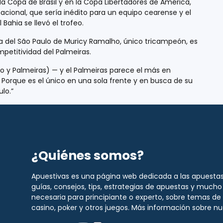
 la Copa de Brasil y en la Copa Libertadores de América,
 nacional, que sería inédito para un equipo cearense y el
Bahia se llevó el trofeo.
a del São Paulo de Muricy Ramalho, único tricampeón, es
petitividad del Palmeiras.
 y Palmeiras) — y el Palmeiras parece el más en
 Porque es el único en una sola frente y en busca de su
lo.”
¿Quiénes somos?
Apuestivas es una página web dedicada a las apuestas
guías, consejos, tips, estrategias de apuestas y much
necesaria para principiante o experto, sobre temas de 
casino, poker y otros juegos. Más información sobre n