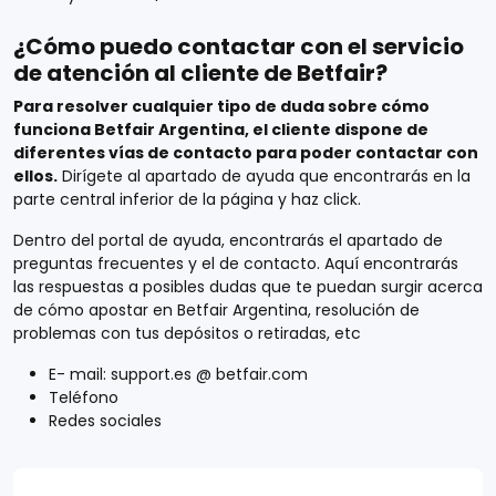
¿Cómo puedo contactar con el servicio
de atención al cliente de Betfair?
Para resolver cualquier tipo de duda sobre cómo
funciona Betfair Argentina, el cliente dispone de
diferentes vías de contacto para poder contactar con
ellos.
Dirígete al apartado de ayuda que encontrarás en la
parte central inferior de la página y haz click.
Dentro del portal de ayuda, encontrarás el apartado de
preguntas frecuentes y el de contacto. Aquí encontrarás
las respuestas a posibles dudas que te puedan surgir acerca
de cómo apostar en Betfair Argentina, resolución de
problemas con tus depósitos o retiradas, etc
E- mail: support.es @ betfair.com
Teléfono
Redes sociales