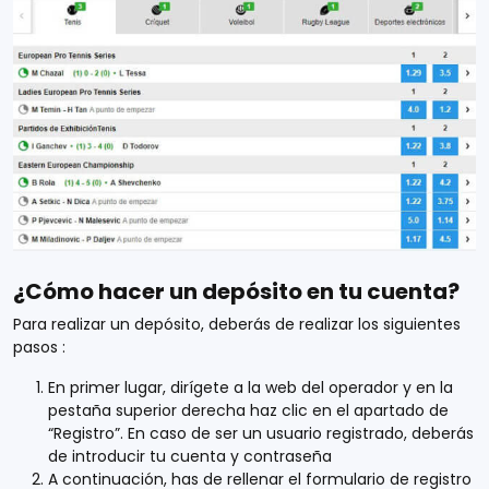
¿Cómo hacer un depósito en tu cuenta?
Para realizar un depósito, deberás de realizar los siguientes
pasos :
En primer lugar, dirígete a la web del operador y en la
pestaña superior derecha haz clic en el apartado de
“Registro”. En caso de ser un usuario registrado, deberás
de introducir tu cuenta y contraseña
A continuación, has de rellenar el formulario de registro