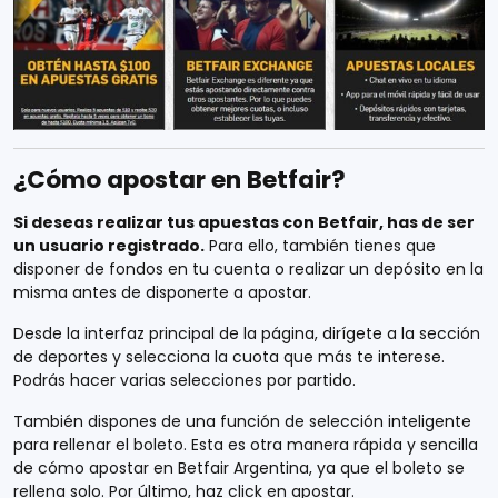
¿Cómo apostar en Betfair?
Si deseas realizar tus apuestas con Betfair, has de ser
un usuario registrado.
Para ello, también tienes que
disponer de fondos en tu cuenta o realizar un depósito en la
misma antes de disponerte a apostar.
Desde la interfaz principal de la página, dirígete a la sección
de deportes y selecciona la cuota que más te interese.
Podrás hacer varias selecciones por partido.
También dispones de una función de selección inteligente
para rellenar el boleto. Esta es otra manera rápida y sencilla
de cómo apostar en Betfair Argentina, ya que el boleto se
rellena solo. Por último, haz click en apostar.