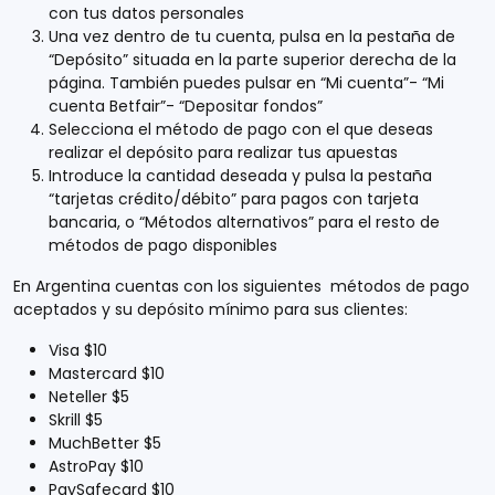
con tus datos personales
Una vez dentro de tu cuenta, pulsa en la pestaña de
“Depósito” situada en la parte superior derecha de la
página. También puedes pulsar en “Mi cuenta”- “Mi
cuenta Betfair”- “Depositar fondos”
Selecciona el método de pago con el que deseas
realizar el depósito para realizar tus apuestas
Introduce la cantidad deseada y pulsa la pestaña
“tarjetas crédito/débito” para pagos con tarjeta
bancaria, o “Métodos alternativos” para el resto de
métodos de pago disponibles
En Argentina cuentas con los siguientes métodos de pago
aceptados y su depósito mínimo para sus clientes:
Visa $10
Mastercard $10
Neteller $5
Skrill $5
MuchBetter $5
AstroPay $10
PaySafecard $10