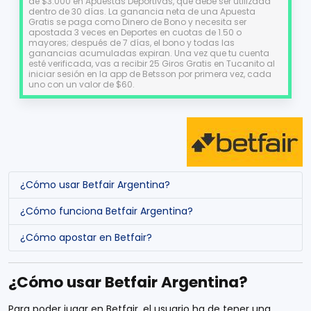
de $3.000 en Apuestas Deportivas, que debe ser utilizada
dentro de 30 días. La ganancia neta de una Apuesta
Gratis se paga como Dinero de Bono y necesita ser
apostada 3 veces en Deportes en cuotas de 1.50 o
mayores; después de 7 días, el bono y todas las
ganancias acumuladas expiran. Una vez que tu cuenta
esté verificada, vas a recibir 25 Giros Gratis en Tucanito al
iniciar sesión en la app de Betsson por primera vez, cada
uno con un valor de $60.
¿Cómo usar Betfair Argentina?
¿Cómo funciona Betfair Argentina?
¿Cómo apostar en Betfair?
¿Cómo usar Betfair Argentina?
Para poder jugar en Betfair, el usuario ha de tener una