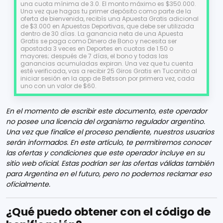
una cuota mínima de 3.0. El monto máximo es $350.000.
Una vez que hagas tu primer depósito como parte de la
oferta de bienvenida, recibís una Apuesta Gratis adicional
de $3.000 en Apuestas Deportivas, que debe ser utilizada
dentro de 30 días. La ganancia neta de una Apuesta
Gratis se paga como Dinero de Bono y necesita ser
apostada 3 veces en Deportes en cuotas de 1.50 o
mayores; después de 7 días, el bono y todas las
ganancias acumuladas expiran. Una vez que tu cuenta
esté verificada, vas a recibir 25 Giros Gratis en Tucanito al
iniciar sesión en la app de Betsson por primera vez, cada
uno con un valor de $60.
En el momento de escribir este documento, este operador
no posee una licencia del organismo regulador argentino.
Una vez que finalice el proceso pendiente, nuestros usuarios
serán informados. En este artículo, te permitiremos conocer
las ofertas y condiciones que este operador incluye en su
sitio web oficial. Estas podrían ser las ofertas válidas también
para Argentina en el futuro, pero no podemos reclamar eso
oficialmente.
¿Qué puedo obtener con el código de