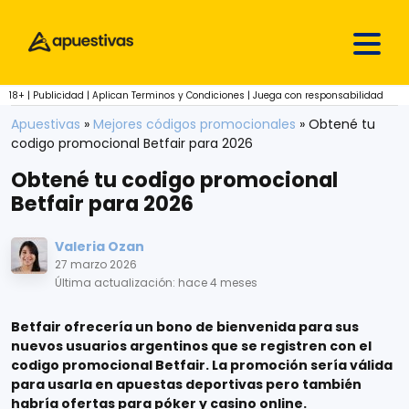
Skip to content
18+ | Publicidad | Aplican Terminos y Condiciones | Juega con responsabilidad
Apuestivas
»
Mejores códigos promocionales
»
Obtené tu
codigo promocional Betfair para 2026
Obtené tu codigo promocional
Betfair para 2026
Valeria Ozan
27 marzo 2026
Última actualización: hace 4 meses
Betfair ofrecería un bono de bienvenida para sus
nuevos usuarios argentinos que se registren con el
codigo promocional Betfair. La promoción sería válida
para usarla en apuestas deportivas pero también
habría ofertas para póker y casino online.