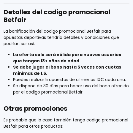
Detalles del codigo promocional
Betfair
La bonificación del codigo promocional Betfair para
apuestas deportivas tendría detalles y condiciones que
podrían ser así:
La oferta solo será válida para nuevos usuarios
que tengan 18+ años de edad.
Se debe jugar el bono hasta 5 veces con cuotas
mínimas de 1.5.
Puedes realizar 5 apuestas de al menos 10€ cada una.
Se dispone de 30 días para hacer uso del bono ofrecido
por el codigo promocional Betfair.
Otras promociones
Es probable que la casa también tenga codigo promocional
Betfair para otros productos: