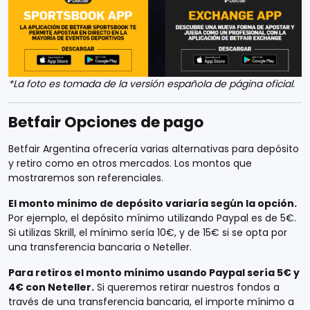
*La foto es tomada de la versión española de página oficial.
Betfair Opciones de pago
Betfair Argentina ofrecería varias alternativas para depósito
y retiro como en otros mercados. Los montos que
mostraremos son referenciales.
El monto mínimo de depósito variaría según la opción.
Por ejemplo, el depósito mínimo utilizando Paypal es de 5€.
Si utilizas Skrill, el mínimo sería 10€, y de 15€ si se opta por
una transferencia bancaria o Neteller.
Para retiros el monto mínimo usando Paypal sería 5€ y
4€ con Neteller.
Si queremos retirar nuestros fondos a
través de una transferencia bancaria, el importe mínimo a