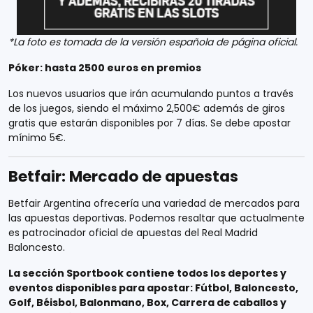
*La foto es tomada de la versión española de página oficial.
Póker: hasta 2500 euros en premios
Los nuevos usuarios que irán acumulando puntos a través
de los juegos, siendo el máximo 2,500€ además de giros
gratis que estarán disponibles por 7 días. Se debe apostar
mínimo 5€.
Betfair: Mercado de apuestas
Betfair Argentina ofrecería una variedad de mercados para
las apuestas deportivas. Podemos resaltar que actualmente
es patrocinador oficial de apuestas del Real Madrid
Baloncesto.
La sección Sportbook contiene todos los deportes y
eventos disponibles para apostar: Fútbol, Baloncesto,
Golf, Béisbol, Balonmano, Box, Carrera de caballos y