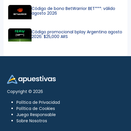
Código de bono BetWarrior BET***: válido
agosto 2026
Código promocional bplay Argentina agosto
2026: $25,000 ARS
Copyright © 2026
Política de Privacidad
Política de Cookies
Juego Responsable
Sobre Nosotros