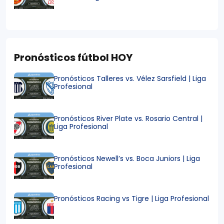
Pronósticos fútbol HOY
Pronósticos Talleres vs. Vélez Sarsfield | Liga
Profesional
Pronósticos River Plate vs. Rosario Central |
Liga Profesional
Pronósticos Newell’s vs. Boca Juniors | Liga
Profesional
Pronósticos Racing vs Tigre | Liga Profesional