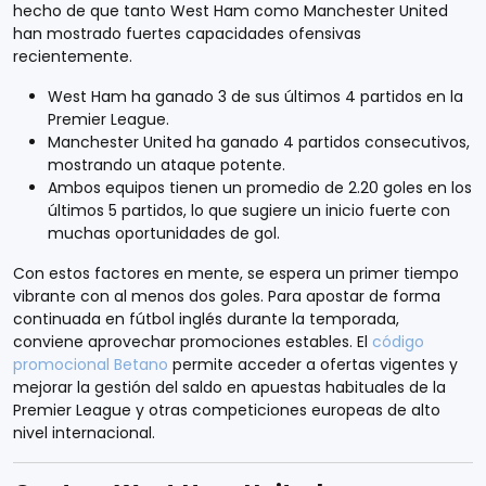
hecho de que tanto West Ham como Manchester United
han mostrado fuertes capacidades ofensivas
recientemente.
West Ham ha ganado 3 de sus últimos 4 partidos en la
Premier League.
Manchester United ha ganado 4 partidos consecutivos,
mostrando un ataque potente.
Ambos equipos tienen un promedio de 2.20 goles en los
últimos 5 partidos, lo que sugiere un inicio fuerte con
muchas oportunidades de gol.
Con estos factores en mente, se espera un primer tiempo
vibrante con al menos dos goles. Para apostar de forma
continuada en fútbol inglés durante la temporada,
conviene aprovechar promociones estables. El
código
promocional Betano
permite acceder a ofertas vigentes y
mejorar la gestión del saldo en apuestas habituales de la
Premier League y otras competiciones europeas de alto
nivel internacional.