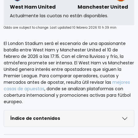
West Ham United
Manchester United
Actualmente las cuotas no están disponibles.
Odds are subject to change. Last updated
10 febrero 2026 10 h 39 min
El London Stadium será el escenario de una apasionante
batalla entre West Ham y Manchester United el 10 de
febrero de 2026 a las 17:15. Con el clima lluvioso y frío, la
atmósfera promete ser intensa. El West Ham vs Manchester
United genera interés entre apostadores que siguen la
Premier League. Para comparar operadores, cuotas y
mercados antes de apostar, resulta útil revisar las
mejores
casas de apuestas
, donde se analizan plataformas con
cobertura internacional y promociones activas para fútbol
europeo.
Índice de contenidos