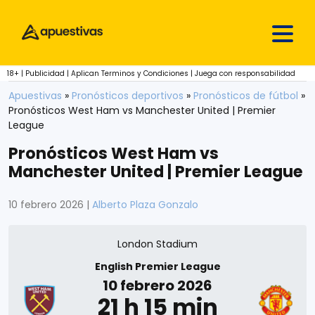
Skip to content
18+ | Publicidad | Aplican Terminos y Condiciones | Juega con responsabilidad
Apuestivas
»
Pronósticos deportivos
»
Pronósticos de fútbol
»
Pronósticos West Ham vs Manchester United | Premier
League
Pronósticos West Ham vs
Manchester United | Premier League
10 febrero 2026
|
Alberto Plaza Gonzalo
London Stadium
English Premier League
10 febrero 2026
21 h 15 min