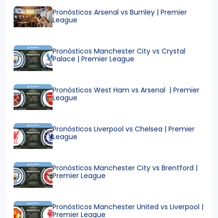
Pronósticos Arsenal vs Burnley | Premier
League
Pronósticos Manchester City vs Crystal
Palace | Premier League
Pronósticos West Ham vs Arsenal | Premier
League
Pronósticos Liverpool vs Chelsea | Premier
League
Pronósticos Manchester City vs Brentford |
Premier League
Pronósticos Manchester United vs Liverpool |
Premier League