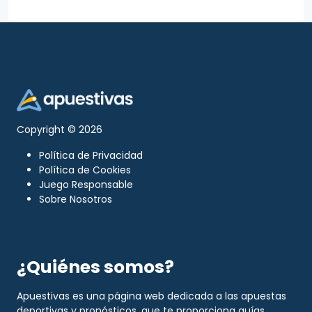
Copyright © 2026
Política de Privacidad
Política de Cookies
Juego Responsable
Sobre Nosotros
¿Quiénes somos?
Apuestivas es una página web dedicada a las apuestas
deportivas y pronósticos, que te proporciona guías,