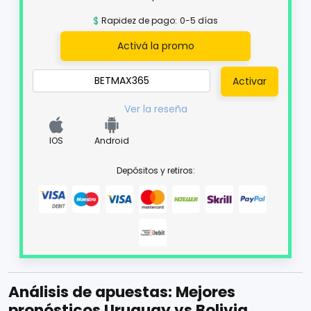
$
Rapidez de pago:
0-5 días
Activá la promo
Activar
Ver la reseña
IOS
Android
Depósitos y retiros:
Análisis de apuestas: Mejores
pronósticos Uruguay vs Bolivia