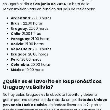
se jugará el día
27 de junio de 2024
. La hora de la
retransmisión varía en función del país de residencia:
Argentina
: 22.00 horas
Brasil
: 22.00 horas
Uruguay
: 22.00 horas
Chile
: 21.00 horas
Paraguay
: 21.00 horas
Bolivia
: 21.00 horas
Venezuela
: 21.00 horas
Ecuador
: 20.00 horas
Perú
: 20.00 horas
Colombia
: 20.00 horas
México
: 19.00 horas
¿Quién es el favorito en los pronósticos
Uruguay vs Bolivia?
No hay color: Uruguay es la absoluta favorita y debería
ganar por una diferencia de más de un gol.
Estados Unidos
ya venció fácil a Bolivia
, dejándose llevar en la 2ª parte,
donde simplemente se dedicó a esperar que pasaran los