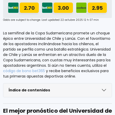
2.70
3.00
2.95
Odds are subject to change. Last updated
22 octubre 2025 12 h 07 min
La semifinal de la Copa Sudamericana promete un choque
épico entre Universidad de Chile y Lanús. Con el favoritismo
de los apostadores inclinándose hacia los chilenos, el
partido se perfila como una batalla estratégica. Universidad
de Chile y Lanús se enfrentan en un atractivo duelo de la
Copa Sudamericana, con cuotas muy interesantes para los
apostadores argentinos. Si aún no tienes cuenta, utiliza el
código de bono bet365
y recibe beneficios exclusivos para
tus primeras apuestas deportivas online.
Índice de contenidos
El mejor pronóstico del Universidad de