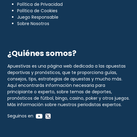
Política de Privacidad
Política de Cookies
Juego Responsable
Sobre Nosotros
¿Quiénes somos?
Apuestivas es una página web dedicada a las apuestas
deportivas y pronósticos, que te proporciona guías,
consejos, tips, estrategias de apuestas y mucho más.
Aquí encontrarás información necesaria para
principiante o experto, sobre temas de deportes,
pronósticos de fútbol, bingo, casino, poker y otros juegos.
Más información sobre nuestros
periodistas expertos
.
Seguinos en