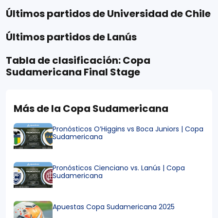
Últimos partidos de Universidad de Chile
Últimos partidos de Lanús
Tabla de clasificación: Copa
Sudamericana Final Stage
Más de la Copa Sudamericana
Pronósticos O’Higgins vs Boca Juniors | Copa
Sudamericana
Pronósticos Cienciano vs. Lanús | Copa
Sudamericana
Apuestas Copa Sudamericana 2025