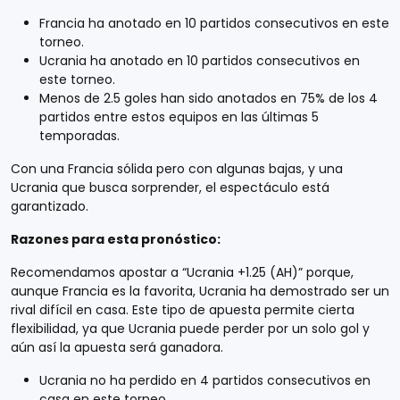
Francia ha anotado en 10 partidos consecutivos en este
torneo.
Ucrania ha anotado en 10 partidos consecutivos en
este torneo.
Menos de 2.5 goles han sido anotados en 75% de los 4
partidos entre estos equipos en las últimas 5
temporadas.
Con una Francia sólida pero con algunas bajas, y una
Ucrania que busca sorprender, el espectáculo está
garantizado.
Razones para esta pronóstico:
Recomendamos apostar a “Ucrania +1.25 (AH)” porque,
aunque Francia es la favorita, Ucrania ha demostrado ser un
rival difícil en casa. Este tipo de apuesta permite cierta
flexibilidad, ya que Ucrania puede perder por un solo gol y
aún así la apuesta será ganadora.
Ucrania no ha perdido en 4 partidos consecutivos en
casa en este torneo.