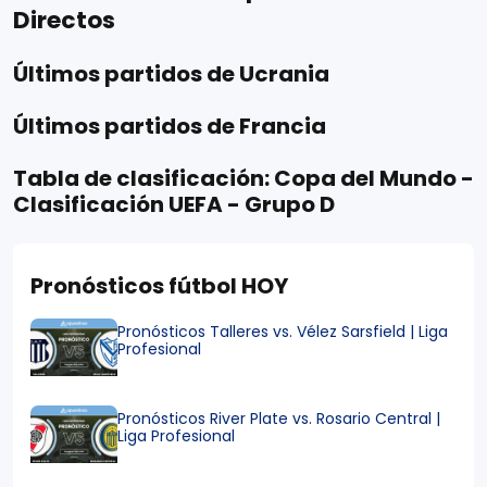
Directos
Últimos partidos de Ucrania
Últimos partidos de Francia
Tabla de clasificación: Copa del Mundo -
Clasificación UEFA - Grupo D
Pronósticos fútbol HOY
Pronósticos Talleres vs. Vélez Sarsfield | Liga
Profesional
Pronósticos River Plate vs. Rosario Central |
Liga Profesional