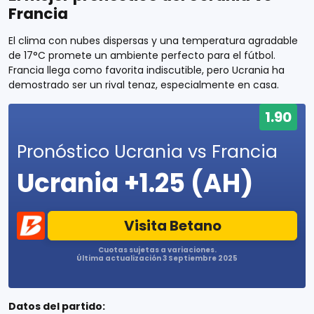
Francia
El clima con nubes dispersas y una temperatura agradable
de 17°C promete un ambiente perfecto para el fútbol.
Francia llega como favorita indiscutible, pero Ucrania ha
demostrado ser un rival tenaz, especialmente en casa.
1.90
Pronóstico Ucrania vs Francia
Ucrania +1.25 (AH)
Visita Betano
Cuotas sujetas a variaciones.
Última actualización 3 Septiembre 2025
Datos del partido: