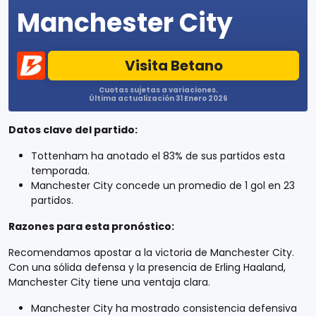
Manchester City
Visita Betano
Cuotas sujetas a variaciones.
Última actualización 31 Enero 2026
Datos clave del partido:
Tottenham ha anotado el 83% de sus partidos esta
temporada.
Manchester City concede un promedio de 1 gol en 23
partidos.
Razones para esta pronóstico:
Recomendamos apostar a la victoria de Manchester City.
Con una sólida defensa y la presencia de Erling Haaland,
Manchester City tiene una ventaja clara.
Manchester City ha mostrado consistencia defensiva