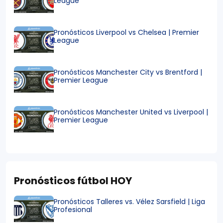
League
Pronósticos Liverpool vs Chelsea | Premier
League
Pronósticos Manchester City vs Brentford |
Premier League
Pronósticos Manchester United vs Liverpool |
Premier League
Pronósticos fútbol HOY
Pronósticos Talleres vs. Vélez Sarsfield | Liga
Profesional