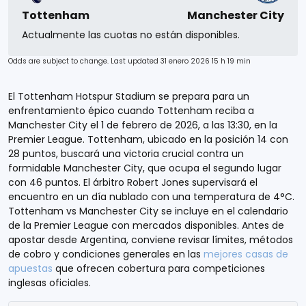
Tottenham
Manchester City
Actualmente las cuotas no están disponibles.
Odds are subject to change. Last updated
31 enero 2026 15 h 19 min
El Tottenham Hotspur Stadium se prepara para un
enfrentamiento épico cuando Tottenham reciba a
Manchester City el 1 de febrero de 2026, a las 13:30, en la
Premier League. Tottenham, ubicado en la posición 14 con
28 puntos, buscará una victoria crucial contra un
formidable Manchester City, que ocupa el segundo lugar
con 46 puntos. El árbitro Robert Jones supervisará el
encuentro en un día nublado con una temperatura de 4°C.
Tottenham vs Manchester City se incluye en el calendario
de la Premier League con mercados disponibles. Antes de
apostar desde Argentina, conviene revisar límites, métodos
de cobro y condiciones generales en las
mejores casas de
apuestas
que ofrecen cobertura para competiciones
inglesas oficiales.