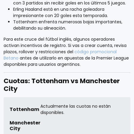
con 3 partidos sin recibir goles en los últimos 5 juegos.
Erling Haaland está en una racha goleadora
impresionante con 20 goles esta temporada.
Tottenham enfrenta numerosas bajas importantes,
debilitando su alineación.
Para este cruce del fútbol inglés, algunos operadores
activan incentivos de registro. Si vas a crear cuenta, revisa
plazos, rollover y restricciones del
código promocional
Betano
antes de utilizarlo en apuestas de la Premier League
disponibles para usuarios argentinos.
Cuotas: Tottenham vs Manchester
City
Actualmente las cuotas no están
Tottenham
disponibles.
Manchester
City