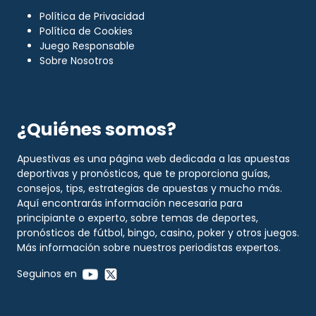
Política de Privacidad
Política de Cookies
Juego Responsable
Sobre Nosotros
¿Quiénes somos?
Apuestivas es una página web dedicada a las apuestas
deportivas y pronósticos, que te proporciona guías,
consejos, tips, estrategias de apuestas y mucho más.
Aquí encontrarás información necesaria para
principiante o experto, sobre temas de deportes,
pronósticos de fútbol, bingo, casino, poker y otros juegos.
Más información sobre nuestros
periodistas expertos
.
Seguinos en