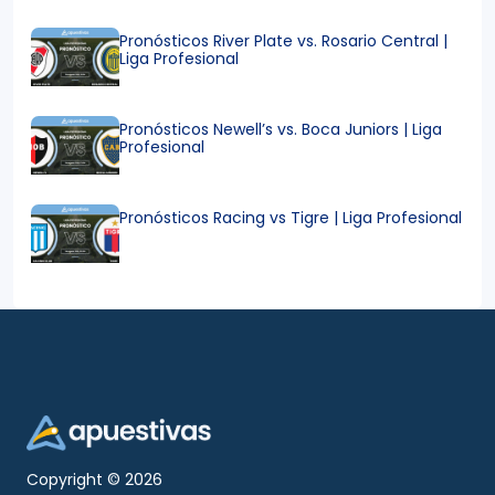
Pronósticos River Plate vs. Rosario Central |
Liga Profesional
Pronósticos Newell’s vs. Boca Juniors | Liga
Profesional
Pronósticos Racing vs Tigre | Liga Profesional
Copyright © 2026