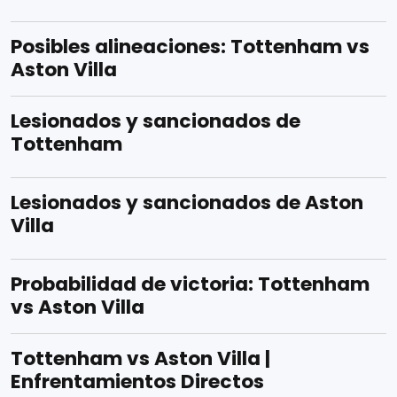
Posibles alineaciones: Tottenham vs
Aston Villa
Lesionados y sancionados de
Tottenham
Lesionados y sancionados de Aston
Villa
Probabilidad de victoria: Tottenham
vs Aston Villa
Tottenham vs Aston Villa |
Enfrentamientos Directos