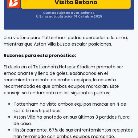
Visita Betano
Cuotas sujetas a variaciones.
Última actualización 16 Octubre 2025
Una victoria para Tottenham podría acercarlos a la cima,
mientras que Aston Villa busca escalar posiciones.
Razones para esta pronóstico:
El duelo en el Tottenham Hotspur Stadium promete ser
emocionante y lleno de goles. Basándonos en el
rendimiento reciente de ambos equipos, la apuesta
recomendada es que ambos equipos marcarán. Este
consejo se fundamenta en los siguientes puntos:
Tottenham ha visto ambos equipos marcar en 4 de
sus últimos 5 partidos.
Aston Villa ha anotado en sus últimos 3 partidos fuera
de casa.
Históricamente, 67% de sus enfrentamientos recientes
han terminado con ambos equipos marcando.