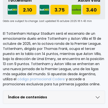
Tottenham
Aston Villa
2.10
3.75
3.40
Odds are subject to change. Last updated
16 octubre 2025 18 h 43 min
El Tottenham Hotspur Stadium será el escenario de un
emocionante duelo entre Tottenham y Aston Villa el 19 de
octubre de 2025, en la octava ronda de la Premier League.
Tottenham, dirigido por Thomas Frank, ocupa el tercer
puesto en la tabla con 14 puntos, mientras que Aston Villa,
bajo la dirección de Unai Emery, se encuentra en la posición
13 con 9 puntos. Tottenham y Aston Villa se enfrentan en
una nueva jornada de la Premier League, una de las ligas
más seguidas del mundo. Si apuestas desde Argentina,
utiliza el
código promocional Codere
y accede a
promociones exclusivas para tus primeras jugadas online.
Índice de contenidos