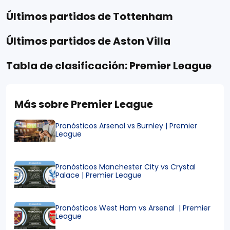
Últimos partidos de Tottenham
Últimos partidos de Aston Villa
Tabla de clasificación: Premier League
Más sobre Premier League
Pronósticos Arsenal vs Burnley | Premier
League
Pronósticos Manchester City vs Crystal
Palace | Premier League
Pronósticos West Ham vs Arsenal | Premier
League