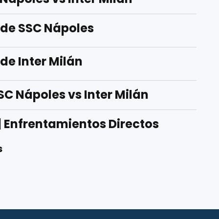
 de SSC Nápoles
de Inter Milán
SC Nápoles vs Inter Milán
 | Enfrentamientos Directos
s