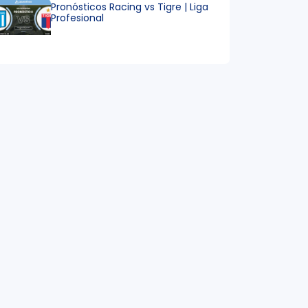
Pronósticos Racing vs Tigre | Liga
Profesional