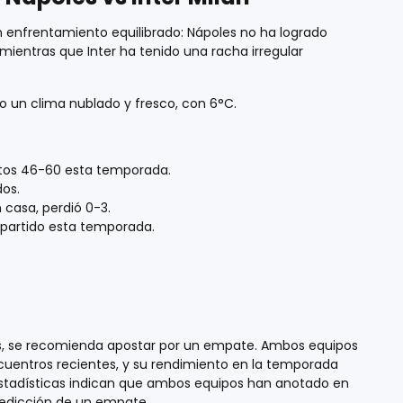
 enfrentamiento equilibrado: Nápoles no ha logrado
mientras que Inter ha tenido una racha irregular
ajo un clima nublado y fresco, con 6°C.
utos 46-60 esta temporada.
dos.
 casa, perdió 0-3.
r partido esta temporada.
cos, se recomienda apostar por un empate. Ambos equipos
entros recientes, y su rendimiento en la temporada
estadísticas indican que ambos equipos han anotado en
predicción de un empate.