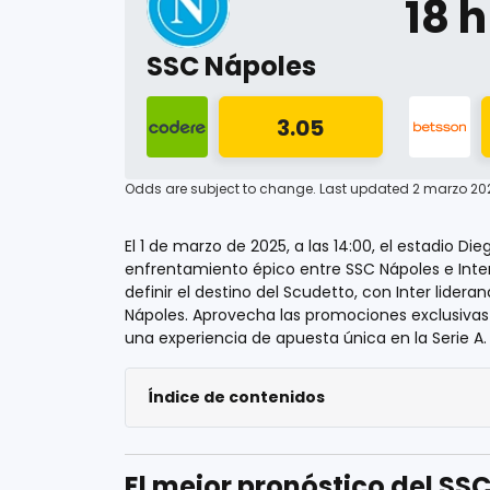
18 
SSC Nápoles
3.05
Odds are subject to change. Last updated
2 marzo 20
El 1 de marzo de 2025, a las 14:00, el estadio 
enfrentamiento épico entre SSC Nápoles e Inter 
definir el destino del Scudetto, con Inter lider
Nápoles. Aprovecha las promociones exclusivas 
una experiencia de apuesta única en la Serie A.
Índice de contenidos
El mejor pronóstico del SSC