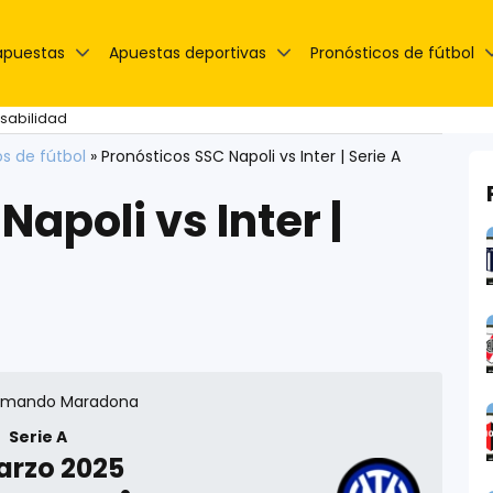
apuestas
Apuestas deportivas
Pronósticos de fútbol
nsabilidad
s de fútbol
»
Pronósticos SSC Napoli vs Inter | Serie A
apoli vs Inter |
Armando Maradona
Serie A
arzo 2025