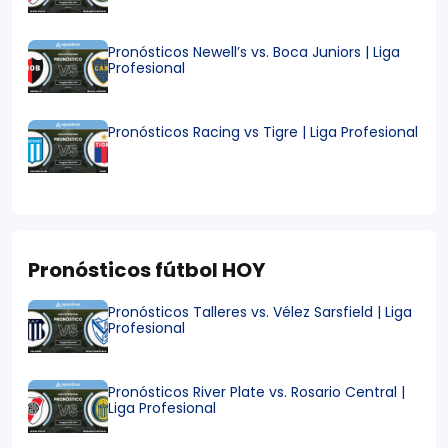
Pronósticos Newell’s vs. Boca Juniors | Liga
Profesional
Pronósticos Racing vs Tigre | Liga Profesional
Pronósticos fútbol HOY
Pronósticos Talleres vs. Vélez Sarsfield | Liga
Profesional
Pronósticos River Plate vs. Rosario Central |
Liga Profesional