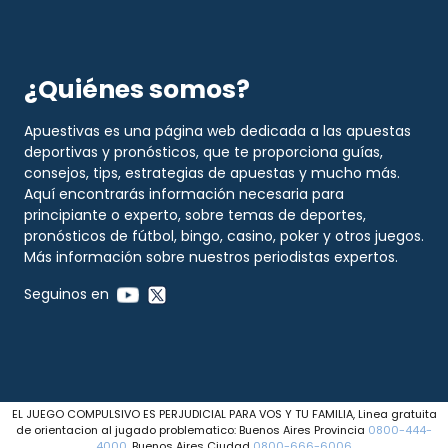
¿Quiénes somos?
Apuestivas es una página web dedicada a las apuestas
deportivas y pronósticos, que te proporciona guías,
consejos, tips, estrategias de apuestas y mucho más.
Aquí encontrarás información necesaria para
principiante o experto, sobre temas de deportes,
pronósticos de fútbol, bingo, casino, poker y otros juegos.
Más información sobre nuestros
periodistas expertos
.
Seguinos en
EL JUEGO COMPULSIVO ES PERJUDICIAL PARA VOS Y TU FAMILIA, Linea gratuita
de orientacion al jugado problematico: Buenos Aires Provincia
0800-444-
4000
, Buenos Aires Ciudad
0800-666-6006