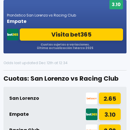
3.10
P
ronóstico San Lorenzo vs Racing Club
Empate
Visita bet365
Cuotas sujetas a variaciones.
Última actualización 1 Marzo 2025
Odds last updated Dec 12th at 12:34
Cuotas: San Lorenzo vs Racing Club
2.65
San Lorenzo
3.10
Empate