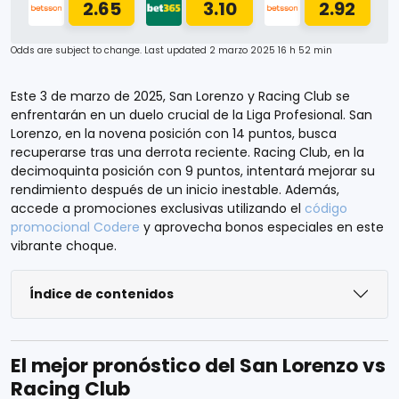
2.65
3.10
2.92
Odds are subject to change. Last updated
2 marzo 2025 16 h 52 min
Este 3 de marzo de 2025, San Lorenzo y Racing Club se
enfrentarán en un duelo crucial de la Liga Profesional. San
Lorenzo, en la novena posición con 14 puntos, busca
recuperarse tras una derrota reciente. Racing Club, en la
decimoquinta posición con 9 puntos, intentará mejorar su
rendimiento después de un inicio inestable. Además,
accede a promociones exclusivas utilizando el
código
promocional Codere
y aprovecha bonos especiales en este
vibrante choque.
Índice de contenidos
El mejor pronóstico del San Lorenzo vs
Racing Club