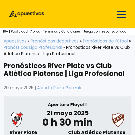
Skip to content
18+ | Publicidad | Aplican Terminos y Condiciones | Juega con responsabilidad
Apuestivas
»
Pronósticos deportivos
»
Pronósticos de fútbol
»
Pronósticos Liga Profesional
»
Pronósticos River Plate vs Club
Atlético Platense | Liga Profesional
Pronósticos River Plate vs Club
Atlético Platense | Liga Profesional
20 mayo 2025
|
Alberto Plaza Gonzalo
Apertura Playoff
21 mayo 2025
0 h 30 min
River Plate
Club Atlético Platense