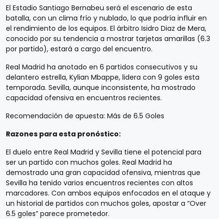
El Estadio Santiago Bernabeu será el escenario de esta
batalla, con un clima frío y nublado, lo que podría influir en
el rendimiento de los equipos. El árbitro Isidro Diaz de Mera,
conocido por su tendencia a mostrar tarjetas amarillas (6.3
por partido), estará a cargo del encuentro.
Real Madrid ha anotado en 6 partidos consecutivos y su
delantero estrella, Kylian Mbappe, lidera con 9 goles esta
temporada. Sevilla, aunque inconsistente, ha mostrado
capacidad ofensiva en encuentros recientes.
Recomendación de apuesta: Más de 6.5 Goles
Razones para esta pronóstico:
El duelo entre Real Madrid y Sevilla tiene el potencial para
ser un partido con muchos goles. Real Madrid ha
demostrado una gran capacidad ofensiva, mientras que
Sevilla ha tenido varios encuentros recientes con altos
marcadores. Con ambos equipos enfocados en el ataque y
un historial de partidos con muchos goles, apostar a “Over
6.5 goles” parece prometedor.