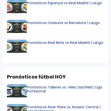
Pronósticos Espanyol vs Real Madrid | LaLiga
Pronósticos Osasuna vs Barcelona | LaLiga
Pronósticos Real Betis vs Real Madrid | LaLiga
Pronósticos fútbol HOY
Pronósticos Talleres vs. Vélez Sarsfield | Liga
Profesional
Pronósticos River Plate vs. Rosario Central |