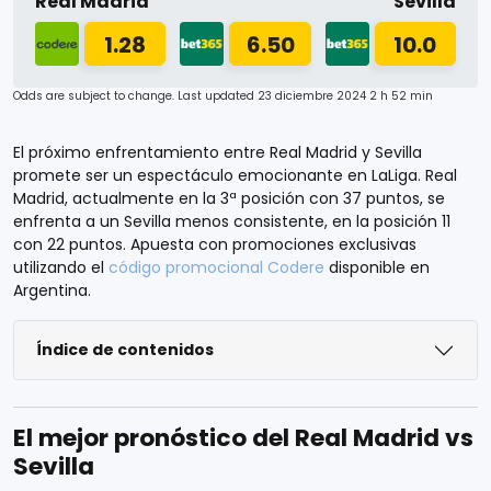
Real Madrid
Sevilla
1.28
6.50
10.0
Odds are subject to change. Last updated
23 diciembre 2024 2 h 52 min
El próximo enfrentamiento entre Real Madrid y Sevilla
promete ser un espectáculo emocionante en LaLiga. Real
Madrid, actualmente en la 3ª posición con 37 puntos, se
enfrenta a un Sevilla menos consistente, en la posición 11
con 22 puntos. Apuesta con promociones exclusivas
utilizando el
código promocional Codere
disponible en
Argentina.
Índice de contenidos
El mejor pronóstico del Real Madrid vs
Sevilla