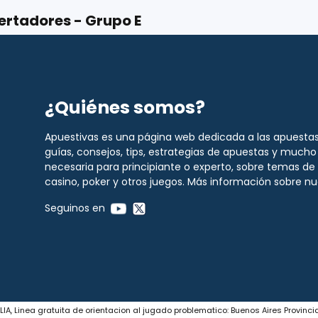
bertadores - Grupo E
¿Quiénes somos?
Apuestivas es una página web dedicada a las apuestas
guías, consejos, tips, estrategias de apuestas y much
necesaria para principiante o experto, sobre temas de 
casino, poker y otros juegos. Más información sobre n
Seguinos en
, Linea gratuita de orientacion al jugado problematico: Buenos Aires Provinc