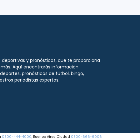
 deportivas y pronósticos, que te proporciona
o más. Aquí encontrarás información
deportes, pronósticos de fútbol, bingo,
uestros
periodistas expertos
.
ia
0800-444-4000
, Buenos Aires Ciudad
0800-666-6006