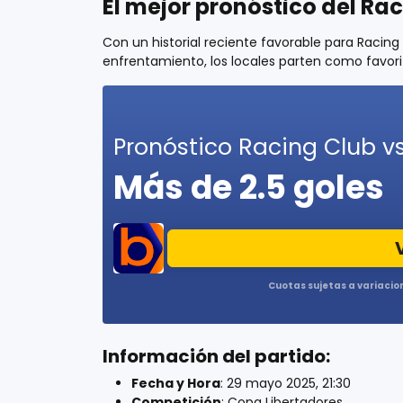
El mejor pronóstico del Rac
Con un historial reciente favorable para Racing 
enfrentamiento, los locales parten como favori
Pronóstico Racing Club vs
Más de 2.5 goles
Cuotas sujetas a variacio
Información del partido:
Fecha y Hora
: 29 mayo 2025, 21:30
Competición
: Copa Libertadores