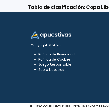
Tabla de clasificación: Copa Li
Copyright © 2026
Política de Privacidad
Política de Cookies
Juego Responsable
Sobre Nosotros
EL JUEGO COMPULSIVO ES PERJUDICIAL PARA VOS Y TU FAMILIA