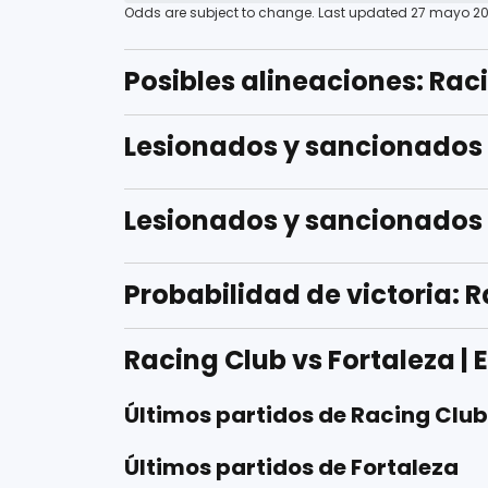
Odds are subject to change. Last updated
27 mayo 20
Posibles alineaciones: Rac
Lesionados y sancionados 
Lesionados y sancionados 
Probabilidad de victoria: R
Racing Club vs Fortaleza |
Últimos partidos de Racing Club
Últimos partidos de Fortaleza