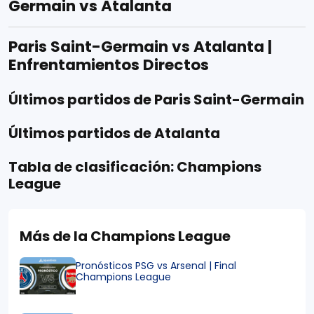
Germain vs Atalanta
Paris Saint-Germain vs Atalanta |
Enfrentamientos Directos
Últimos partidos de Paris Saint-Germain
Últimos partidos de Atalanta
Tabla de clasificación: Champions
League
Más de la Champions League
Pronósticos PSG vs Arsenal | Final
Champions League