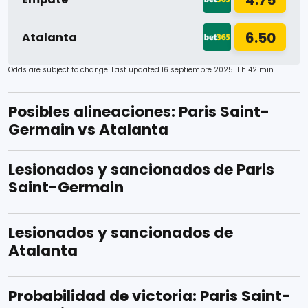
4.75
6.50
Atalanta
Odds are subject to change. Last updated
16 septiembre 2025 11 h 42 min
Posibles alineaciones: Paris Saint-
Germain vs Atalanta
Lesionados y sancionados de Paris
Saint-Germain
Lesionados y sancionados de
Atalanta
Probabilidad de victoria: Paris Saint-