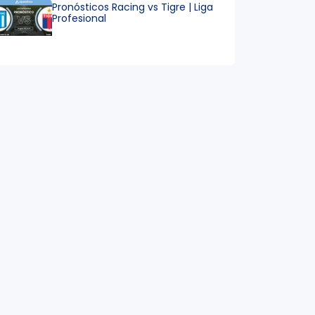
Pronósticos Racing vs Tigre | Liga
Profesional