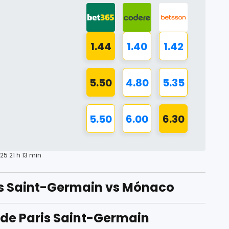
1.44
1.40
1.42
5.50
4.80
5.35
5.50
6.00
6.30
25 21 h 13 min
ris Saint-Germain vs Mónaco
de Paris Saint-Germain