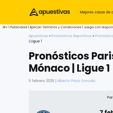
Skip to content
Mejores casas de 
18+ | Publicidad | Aplican Terminos y Condiciones | Juega con respo
Apuestivas
»
Pronósticos deportivos
»
Pronóstico
| Ligue 1
Pronósticos Par
Mónaco | Ligue 1
5 febrero 2025
|
Alberto Plaza Gonzalo
Par
7 fe