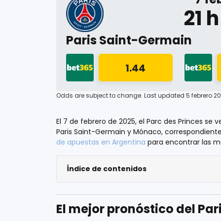
21 
Paris Saint-Germain
1.44
Odds are subject to change. Last updated
5 febrero 20
El 7 de febrero de 2025, el Parc des Princes se 
Paris Saint-Germain y Mónaco, correspondiente a
de apuestas en Argentina
para encontrar las m
Índice de contenidos
El mejor pronóstico del P