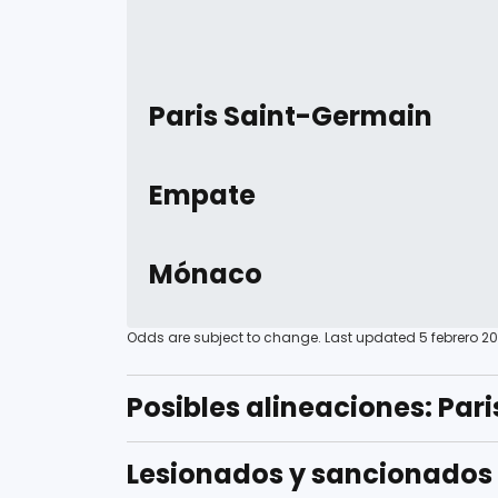
Paris Saint-Germain
Empate
Mónaco
Odds are subject to change. Last updated
5 febrero 20
Posibles alineaciones: Pa
Lesionados y sancionados 