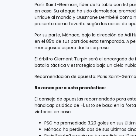
París Saint-Germain, líder de la tabla con 50 p
en casa. Su ataque ha sido demoledor, promedi
Enrique al mando y Ousmane Dembélé como máxi
presenta como favorito según las casas de apu
Por su parte, Mónaco, bajo la dirección de Adi 
en el 85% de sus partidos esta temporada. A pes
monegasco espera dar la sorpresa.
El árbitro Clement Turpin será el encargado de 
batalla táctica y estratégica bajo un cielo nubl
Recomendación de apuesta: Paris Saint-Germai
Razones para esta pronóstico:
El consejo de apuestas recomendado para este
hándicap asiático de -1. Esto se basa en la for
victorias en casa.
PSG ha promediado 3.20 goles en sus último
Mónaco ha perdido dos de sus últimos cin
Paris Saint-Germain no ha perdido en 10 pa