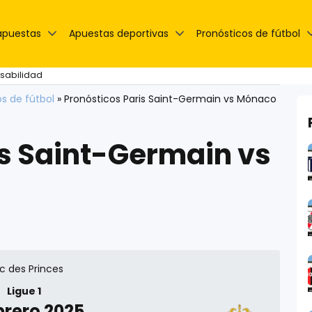
apuestas
Apuestas deportivas
Pronósticos de fútbol
nsabilidad
s de fútbol
»
Pronósticos Paris Saint-Germain vs Mónaco
is Saint-Germain vs
c des Princes
Ligue 1
brero 2025