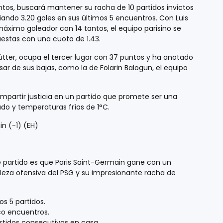
untos, buscará mantener su racha de 10 partidos invictos
ando 3.20 goles en sus últimos 5 encuentros. Con Luis
mo goleador con 14 tantos, el equipo parisino se
estas con una cuota de 1.43.
Hütter, ocupa el tercer lugar con 37 puntos y ha anotado
ar de sus bajas, como la de Folarin Balogun, el equipo
impartir justicia en un partido que promete ser una
ado y temperaturas frías de 1°C.
n (-1) (EH)
 partido es que Paris Saint-Germain gane con un
taleza ofensiva del PSG y su impresionante racha de
s 5 partidos.
co encuentros.
rtidos consecutivos en casa.