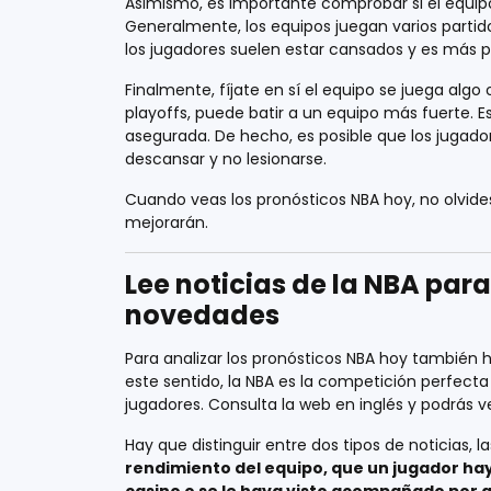
Asimismo, es importante comprobar si el equipo 
Generalmente, los equipos juegan varios partidos
los jugadores suelen estar cansados y es más p
Finalmente, fíjate en sí el equipo se juega alg
playoffs, puede batir a un equipo más fuerte. E
asegurada. De hecho, es posible que los jugado
descansar y no lesionarse.
Cuando veas los pronósticos NBA hoy, no olvide
mejorarán.
Lee noticias de la NBA para 
novedades
Para analizar los pronósticos NBA hoy también ha
este sentido, la NBA es la competición perfect
jugadores. Consulta la web en inglés y podrás v
Hay que distinguir entre dos tipos de noticias, la
rendimiento del equipo, que un jugador hay