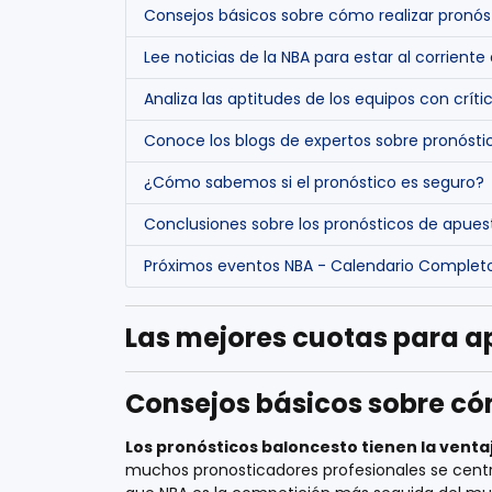
Consejos básicos sobre cómo realizar pronós
Lee noticias de la NBA para estar al corrient
Analiza las aptitudes de los equipos con crít
Conoce los blogs de expertos sobre pronóstic
¿Cómo sabemos si el pronóstico es seguro?
Conclusiones sobre los pronósticos de apues
Próximos eventos NBA - Calendario Complet
Las mejores cuotas para a
Consejos básicos sobre có
Los pronósticos baloncesto tienen la venta
muchos pronosticadores profesionales se cent