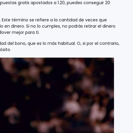
apuestas gratis apostados a 1.20, puedes conseguir 20
. Este término se refiere a la cantidad de veces que
o en dinero. Si no lo cumples, no podrás retirar el dinero
over mejor para ti.
tidad del bono, que es lo más habitual. O, si por el contrario,
ósito.