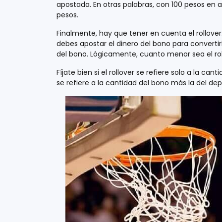
apostada. En otras palabras, con 100 pesos en 
pesos.
Finalmente, hay que tener en cuenta el rollover
debes apostar el dinero del bono para convertirl
del bono. Lógicamente, cuanto menor sea el roll
Fíjate bien si el rollover se refiere solo a la can
se refiere a la cantidad del bono más la del dep