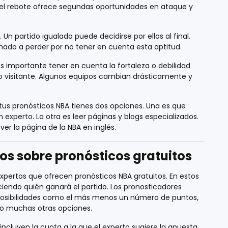
, el rebote ofrece segundas oportunidades en ataque y
Un partido igualado puede decidirse por ellos al final.
ado a perder por no tener en cuenta esta aptitud.
 importante tener en cuenta la fortaleza o debilidad
 visitante. Algunos equipos cambian drásticamente y
tus pronósticos NBA tienes dos opciones. Una es que
 experto. La otra es leer páginas y blogs especializados.
ver la página de la NBA en inglés.
os sobre pronósticos gratuitos
expertos que ofrecen pronósticos NBA gratuitos. En estos
iciendo quién ganará el partido. Los pronosticadores
posibilidades como el más menos un número de puntos,
 o muchas otras opciones.
ncluyen la cuota a la que el experto sugiere la apuesta.