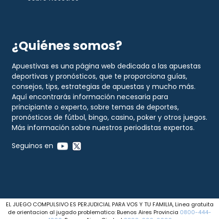
¿Quiénes somos?
Apuestivas es una página web dedicada a las apuestas
deportivas y pronósticos, que te proporciona guías,
consejos, tips, estrategias de apuestas y mucho más.
Aquí encontrarás información necesaria para
principiante o experto, sobre temas de deportes,
pronósticos de fútbol, bingo, casino, poker y otros juegos.
Más información sobre nuestros
periodistas expertos
.
Seguinos en
EL JUEGO COMPULSIVO ES PERJUDICIAL PARA VOS Y TU FAMILIA, Linea gratuita
de orientacion al jugado problematico: Buenos Aires Provincia
0800-444-