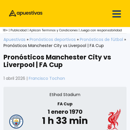
Skip to content
18+ | Publicidad | Aplican Terminos y Condiciones | Juega con responsabilidad
Apuestivas
»
Pronósticos deportivos
»
Pronósticos de fútbol
»
Pronósticos Manchester City vs Liverpool | FA Cup
Pronósticos Manchester City vs
Liverpool | FA Cup
1 abril 2026
|
Francisco Tochon
Etihad Stadium
FA Cup
1 enero 1970
1 h 33 min