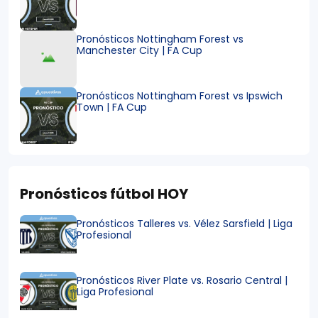
Pronósticos Nottingham Forest vs
Manchester City | FA Cup
Pronósticos Nottingham Forest vs Ipswich
Town | FA Cup
Pronósticos fútbol HOY
Pronósticos Talleres vs. Vélez Sarsfield | Liga
Profesional
Pronósticos River Plate vs. Rosario Central |
Liga Profesional