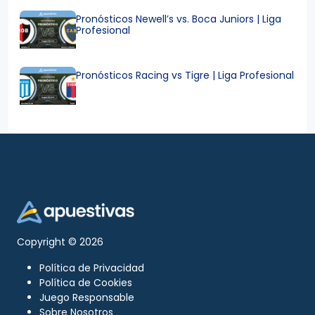
Pronósticos Newell’s vs. Boca Juniors | Liga
Profesional
Pronósticos Racing vs Tigre | Liga Profesional
Copyright © 2026
Política de Privacidad
Política de Cookies
Juego Responsable
Sobre Nosotros