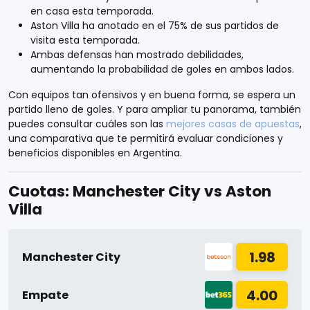
en casa esta temporada.
Aston Villa ha anotado en el 75% de sus partidos de
visita esta temporada.
Ambas defensas han mostrado debilidades,
aumentando la probabilidad de goles en ambos lados.
Con equipos tan ofensivos y en buena forma, se espera un
partido lleno de goles. Y para ampliar tu panorama, también
puedes consultar cuáles son las
mejores casas de apuestas
,
una comparativa que te permitirá evaluar condiciones y
beneficios disponibles en Argentina.
Cuotas: Manchester City vs Aston
Villa
1.98
Manchester City
4.00
Empate