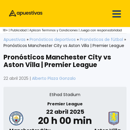
Skip to content
18+ | Publicidad | Aplican Terminos y Condiciones | Juega con responsabilidad
Apuestivas
»
Pronósticos deportivos
»
Pronósticos de fútbol
»
Pronósticos Manchester City vs Aston Villa | Premier League
Pronósticos Manchester City vs
Aston Villa | Premier League
22 abril 2025
|
Alberto Plaza Gonzalo
Etihad Stadium
Premier League
22 abril 2025
20 h 00 min