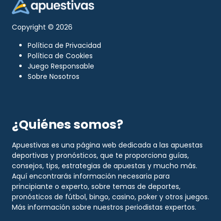
Copyright © 2026
Política de Privacidad
Política de Cookies
Juego Responsable
Sobre Nosotros
¿Quiénes somos?
Apuestivas es una página web dedicada a las apuestas
deportivas y pronósticos, que te proporciona guías,
consejos, tips, estrategias de apuestas y mucho más.
Aquí encontrarás información necesaria para
principiante o experto, sobre temas de deportes,
pronósticos de fútbol, bingo, casino, poker y otros juegos.
Más información sobre nuestros
periodistas expertos
.