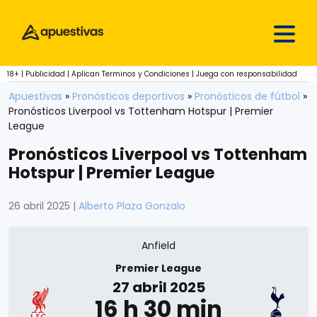
Skip to content
18+ | Publicidad | Aplican Terminos y Condiciones | Juega con responsabilidad
Apuestivas
»
Pronósticos deportivos
»
Pronósticos de fútbol
»
Pronósticos Liverpool vs Tottenham Hotspur | Premier
League
Pronósticos Liverpool vs Tottenham
Hotspur | Premier League
26 abril 2025
|
Alberto Plaza Gonzalo
Anfield
Premier League
27 abril 2025
16 h 30 min