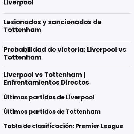
Liverpool
Lesionados y sancionados de
Tottenham
Probabilidad de victoria: Liverpool vs
Tottenham
Liverpool vs Tottenham |
Enfrentamientos Directos
Últimos partidos de Liverpool
Últimos partidos de Tottenham
Tabla de clasificación: Premier League