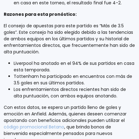
en casa en este torneo, el resultado final fue 4-2.
Razones para esta pronóstico:
El consejo de apuestas para este partido es “Más de 3.5
goles”. Este consejo ha sido elegido debido a las tendencias
de ambos equipos en los últimos partidos y su historial de
enfrentamientos directos, que frecuentemente han sido de
alta puntuación.
Liverpool ha anotado en el 94% de sus partidos en casa
esta temporada.
Tottenham ha participado en encuentros con más de
3.5 goles en sus últimos partidos.
Los enfrentamientos directos recientes han sido de
alta puntuación, con ambos equipos anotando.
Con estos datos, se espera un partido lleno de goles y
emoción en Anfield. Además, quienes deseen comenzar
apostando con beneficios adicionales pueden utilizar el
código promocional Betano
, que brinda bonos de
bienvenida especialmente pensados para nuevos