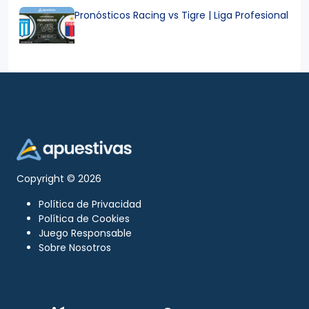
Pronósticos Racing vs Tigre | Liga Profesional
Copyright © 2026
Política de Privacidad
Política de Cookies
Juego Responsable
Sobre Nosotros