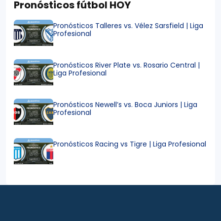
Pronósticos fútbol HOY
Pronósticos Talleres vs. Vélez Sarsfield | Liga
Profesional
Pronósticos River Plate vs. Rosario Central |
Liga Profesional
Pronósticos Newell’s vs. Boca Juniors | Liga
Profesional
Pronósticos Racing vs Tigre | Liga Profesional