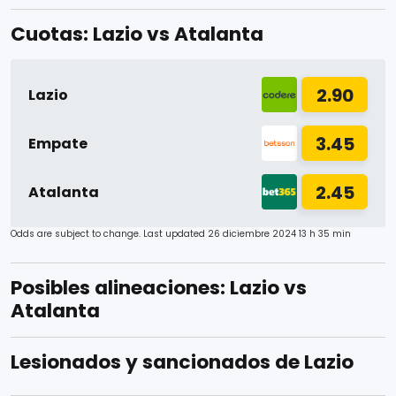
Cuotas: Lazio vs Atalanta
2.90
Lazio
3.45
Empate
2.45
Atalanta
Odds are subject to change. Last updated
26 diciembre 2024 13 h 35 min
Posibles alineaciones: Lazio vs
Atalanta
Lesionados y sancionados de Lazio