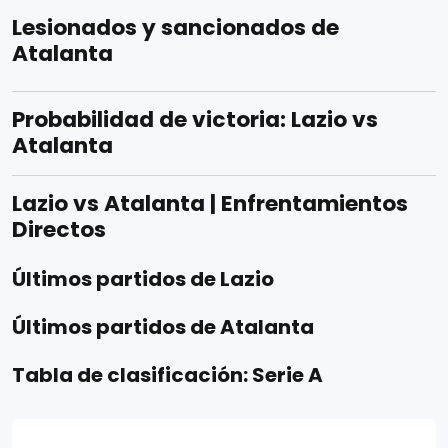
Lesionados y sancionados de
Atalanta
Probabilidad de victoria: Lazio vs
Atalanta
Lazio vs Atalanta | Enfrentamientos
Directos
Últimos partidos de Lazio
Últimos partidos de Atalanta
Tabla de clasificación: Serie A