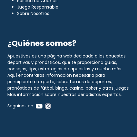
Política de Cookies
Juego Responsable
Sobre Nosotros
¿Quiénes somos?
Apuestivas es una página web dedicada a las apuestas
deportivas y pronósticos, que te proporciona guías,
consejos, tips, estrategias de apuestas y mucho más.
Aquí encontrarás información necesaria para
principiante o experto, sobre temas de deportes,
pronósticos de fútbol, bingo, casino, poker y otros juegos.
Más información sobre nuestros
periodistas expertos
.
Seguinos en