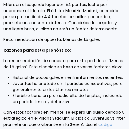
Milán, en el segundo lugar con 54 puntos, lucha por
acercarse al liderato. El árbitro Maurizio Mariani, conocido
por su promedio de 4.4 tarjetas amarillas por partido,
promete un encuentro intenso. Con cielos despejados y
una ligera brisa, el clima no será un factor determinante.
Recomendación de apuesta: Menos de 1.5 goles
Razones para esta pronóstico:
La recomendación de apuesta para este partido es “Menos
de 1.5 goles”. Esta elección se basa en varios factores clave.
Historial de pocos goles en enfrentamientos recientes.
Juventus ha anotado en 11 partidos consecutivos, pero
generalmente en los últimos minutos.
El árbitro tiene un promedio alto de tarjetas, indicando
un partido tenso y defensivo.
Con estos factores en mente, se espera un duelo cerrado y
estratégico en el Allianz Stadium. El clásico Juventus vs Inter
promete un duelo vibrante en la Serie A. Usa el
código