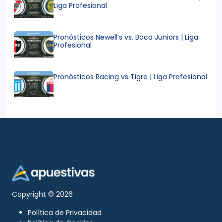
Liga Profesional
Pronósticos Newell’s vs. Boca Juniors | Liga
Profesional
Pronósticos Racing vs Tigre | Liga Profesional
Copyright © 2026
Política de Privacidad