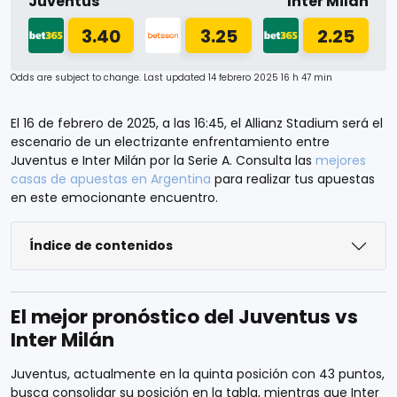
Juventus
Inter Milán
3.40
3.25
2.25
Odds are subject to change. Last updated
14 febrero 2025 16 h 47 min
El 16 de febrero de 2025, a las 16:45, el Allianz Stadium será el
escenario de un electrizante enfrentamiento entre
Juventus e Inter Milán por la Serie A. Consulta las
mejores
casas de apuestas en Argentina
para realizar tus apuestas
en este emocionante encuentro.
Índice de contenidos
El mejor pronóstico del Juventus vs
Inter Milán
Juventus, actualmente en la quinta posición con 43 puntos,
busca consolidar su posición en la tabla, mientras que Inter