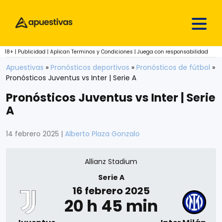
Skip to content
18+ | Publicidad | Aplican Terminos y Condiciones | Juega con responsabilidad
Apuestivas
»
Pronósticos deportivos
»
Pronósticos de fútbol
»
Pronósticos Juventus vs Inter | Serie A
Pronósticos Juventus vs Inter | Serie
A
14 febrero 2025
|
Alberto Plaza Gonzalo
Allianz Stadium
Serie A
16 febrero 2025
20 h 45 min