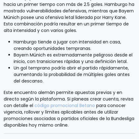
hacia un primer tiempo con más de 2.5 goles. Hamburgo ha
mostrado vulnerabilidades defensivas, mientras que Bayern
Múnich posee una ofensiva letal liderada por Harry Kane.
Esta combinación podría resultar en un primer tiempo de
alta intensidad y con varios goles.
Hamburgo tiende a jugar con intensidad en casa,
creando oportunidades tempranas.
Bayern Múnich es extremadamente peligroso desde el
inicio, con transiciones rápidas y una definición letal.
Un gol temprano podría abrir el partido rápidamente,
aumentando la probabilidad de múltiples goles antes
del descanso.
Este encuentro alemán permite apuestas previas y en
directo según la plataforma. Si planeas crear cuenta, revisa
con detalle el
código promocional Betano
para conocer
vigencia, rollover y límites aplicables antes de utilizar
promociones asociadas a partidos oficiales de la Bundesliga
disponibles hoy mismo online.