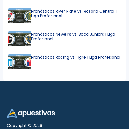
Pronósticos River Plate vs. Rosario Central |
Liga Profesional
Pronósticos Newell’s vs. Boca Juniors | Liga
Profesional
Pronósticos Racing vs Tigre | Liga Profesional
Copyright © 2026