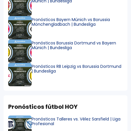
Múnich | Bundesliga
Pronósticos Bayern Múnich vs Borussia
Mönchengladbach | Bundesliga
Pronósticos Borussia Dortmund vs Bayern
Múnich | Bundesliga
Pronósticos RB Leipzig vs Borussia Dortmund
| Bundesliga
Pronósticos fútbol HOY
Pronósticos Talleres vs. Vélez Sarsfield | Liga
Profesional