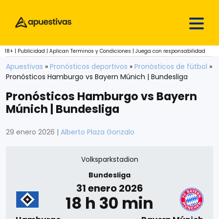
Skip to content
18+ | Publicidad | Aplican Terminos y Condiciones | Juega con responsabilidad
Apuestivas
»
Pronósticos deportivos
»
Pronósticos de fútbol
»
Pronósticos Hamburgo vs Bayern Múnich | Bundesliga
Pronósticos Hamburgo vs Bayern
Múnich | Bundesliga
29 enero 2026
|
Alberto Plaza Gonzalo
Volksparkstadion
Bundesliga
31 enero 2026
18 h 30 min