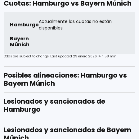
Cuotas: Hamburgo vs Bayern Múnich
Actualmente las cuotas no están
Hamburgo
disponibles.
Bayern
Múnich
Odds are subject to change. Last updated
29 enero 2026 14 h 58 min
Posibles alineaciones: Hamburgo vs
Bayern Múnich
Lesionados y sancionados de
Hamburgo
Lesionados y sancionados de Bayern
Múnich