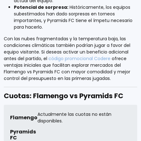
actual del equipo.
Potencial de sorpresa:
Históricamente, los equipos
subestimados han dado sorpresas en torneos
importantes, y Pyramids FC tiene el ímpetu necesario
para hacerlo.
Con las nubes fragmentadas y la temperatura baja, las
condiciones climáticas también podrían jugar a favor del
equipo visitante. Si deseas activar un beneficio adicional
antes del partido, el
código promocional Codere
ofrece
ventajas iniciales que facilitan explorar mercados del
Flamengo vs Pyramids FC con mayor comodidad y mejor
control del presupuesto en las primeras jugadas.
Cuotas: Flamengo vs Pyramids FC
Actualmente las cuotas no están
Flamengo
disponibles.
Pyramids
FC