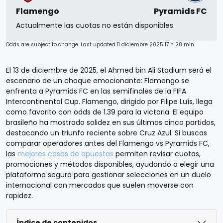
Flamengo
Pyramids FC
Actualmente las cuotas no están disponibles.
Odds are subject to change. Last updated
11 diciembre 2025 17 h 28 min
El 13 de diciembre de 2025, el Ahmed bin Ali Stadium será el
escenario de un choque emocionante: Flamengo se
enfrenta a Pyramids FC en las semifinales de la FIFA
Intercontinental Cup. Flamengo, dirigido por Filipe Luís, llega
como favorito con odds de 1.39 para la victoria. El equipo
brasileño ha mostrado solidez en sus últimos cinco partidos,
destacando un triunfo reciente sobre Cruz Azul. Si buscas
comparar operadores antes del Flamengo vs Pyramids FC,
las
mejores casas de apuestas
permiten revisar cuotas,
promociones y métodos disponibles, ayudando a elegir una
plataforma segura para gestionar selecciones en un duelo
internacional con mercados que suelen moverse con
rapidez.
Índice de contenidos