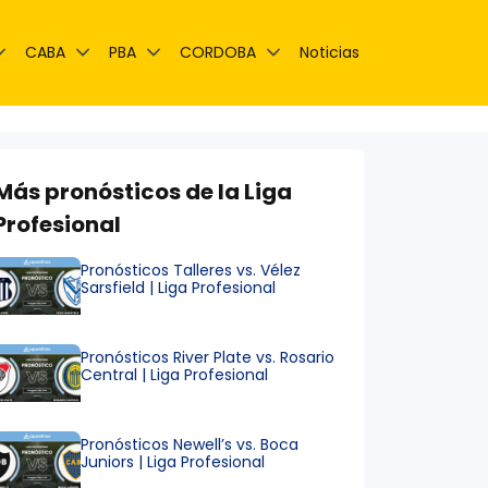
CABA
PBA
CORDOBA
Noticias
Más pronósticos de la Liga
Profesional
Pronósticos Talleres vs. Vélez
Sarsfield | Liga Profesional
Pronósticos River Plate vs. Rosario
Central | Liga Profesional
Pronósticos Newell’s vs. Boca
Juniors | Liga Profesional