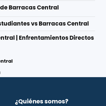
de Barracas Central
Estudiantes vs Barracas Central
ntral | Enfrentamientos Directos
entral
a
¿Quiénes somos?