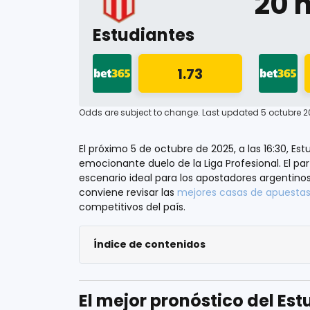
20 
Estudiantes
1.73
Odds are subject to change. Last updated
5 octubre 2
El próximo 5 de octubre de 2025, a las 16:30, Est
emocionante duelo de la Liga Profesional. El pa
escenario ideal para los apostadores argentinos
conviene revisar las
mejores casas de apuesta
competitivos del país.
Índice de contenidos
El mejor pronóstico del Es