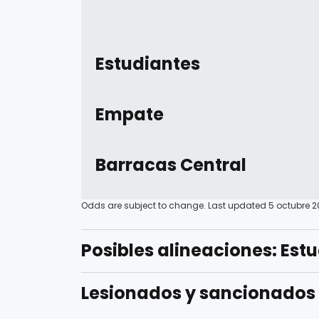
Estudiantes
Empate
Barracas Central
Odds are subject to change. Last updated
5 octubre 2
Posibles alineaciones: Est
Lesionados y sancionados 