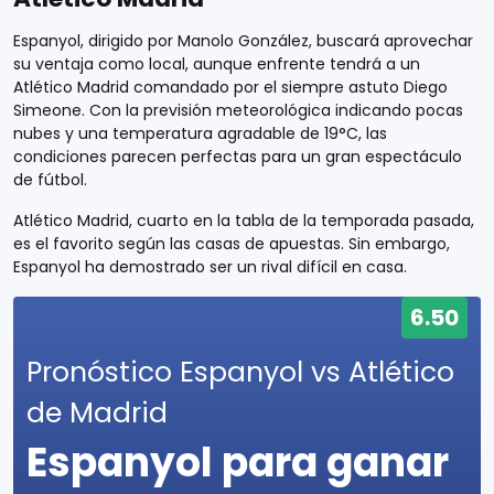
Espanyol, dirigido por Manolo González, buscará aprovechar
su ventaja como local, aunque enfrente tendrá a un
Atlético Madrid comandado por el siempre astuto Diego
Simeone. Con la previsión meteorológica indicando pocas
nubes y una temperatura agradable de 19°C, las
condiciones parecen perfectas para un gran espectáculo
de fútbol.
Atlético Madrid, cuarto en la tabla de la temporada pasada,
es el favorito según las casas de apuestas. Sin embargo,
Espanyol ha demostrado ser un rival difícil en casa.
6.50
Pronóstico Espanyol vs Atlético
de Madrid
Espanyol para ganar