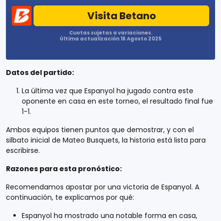
Visita Betano
Cuotas sujetas a variaciones.
Última actualización 16 Agosto 2025
Datos del partido:
La última vez que Espanyol ha jugado contra este
oponente en casa en este torneo, el resultado final fue
1-1.
Ambos equipos tienen puntos que demostrar, y con el
silbato inicial de Mateo Busquets, la historia está lista para
escribirse.
Razones para esta pronóstico:
Recomendamos apostar por una victoria de Espanyol. A
continuación, te explicamos por qué:
Espanyol ha mostrado una notable forma en casa,