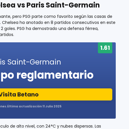
elsea vs Paris Saint-Germain
ante, pero PSG parte como favorito según las casas de
ia. Chelsea ha anotado en 8 partidos consecutivos en este
a 2 goles. PSG ha demostrado una defensa férrea,
rtidos.
1.61
ris Saint-Germain
mpo reglamentario
Visita Betano
ones.
Última actualización 11 Julio 2025
ulo de alto nivel, con 24°C y nubes dispersas. Las