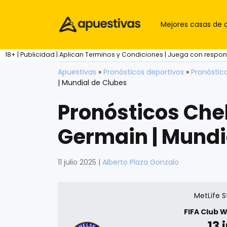
Skip to content
Mejores casas de 
18+ | Publicidad | Aplican Terminos y Condiciones | Juega con respo
Apuestivas
»
Pronósticos deportivos
»
Pronóstico
| Mundial de Clubes
Pronósticos Chel
Germain | Mundi
11 julio 2025
|
Alberto Plaza Gonzalo
MetLife 
FIFA Club W
13 