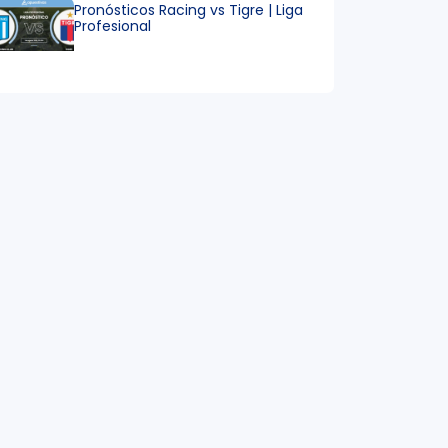
Pronósticos Racing vs Tigre | Liga
Profesional