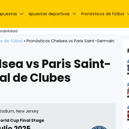
apuestas
Apuestas deportivas
Pronósticos de fútbol
nsabilidad
s de fútbol
»
Pronósticos Chelsea vs Paris Saint-Germain
sea vs Paris Saint-
al de Clubes
Stadium, New Jersey
orld Cup Final Stage
julio 2025