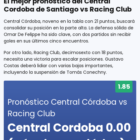
El mejor pronóstico del Central
Cordoba de Santiago vs Racing Club
Central Córdoba, noveno en la tabla con 21 puntos, buscará
consolidar su posición en la parte alta. La defensa sólida de
Omar De Felippe ha sido clave, con dos partidos sin recibir
goles en sus últimos cinco encuentros.
Por otro lado, Racing Club, decimosexto con 18 puntos,
necesita una victoria para escalar posiciones. Gustavo
Costas deberá lidiar con varias bajas importantes,
incluyendo la suspensión de Tomás Conechny.
1.85
Pronóstico Central Córdoba vs
Racing Club
Central Cordoba 0.00