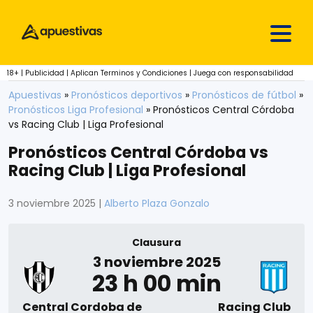
Skip to content
18+ | Publicidad | Aplican Terminos y Condiciones | Juega con responsabilidad
Apuestivas
»
Pronósticos deportivos
»
Pronósticos de fútbol
»
Pronósticos Liga Profesional
»
Pronósticos Central Córdoba
vs Racing Club | Liga Profesional
Pronósticos Central Córdoba vs
Racing Club | Liga Profesional
3 noviembre 2025
|
Alberto Plaza Gonzalo
Clausura
3 noviembre 2025
23 h 00 min
Central Cordoba de
Racing Club