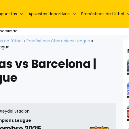
apuestas
Apuestas deportivas
Pronósticos de fútbol
nsabilidad
s de fútbol
»
Pronósticos Champions League
»
eague
as vs Barcelona |
gue
Breydel Stadion
pions League
iembre 2025