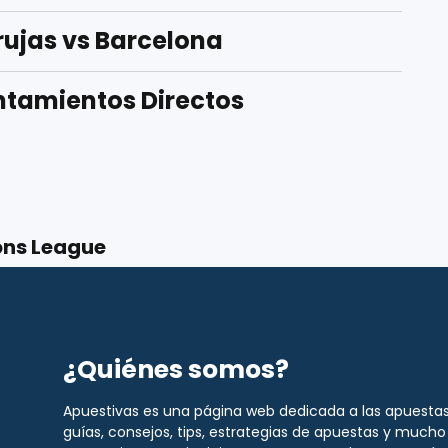
Brujas vs Barcelona
entamientos Directos
ons League
¿Quiénes somos?
Apuestivas es una página web dedicada a las apuestas
guías, consejos, tips, estrategias de apuestas y much