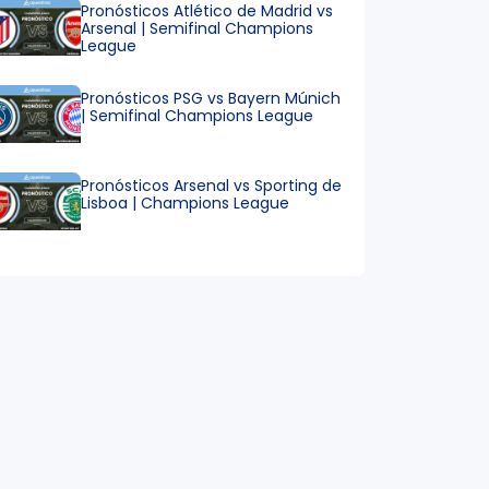
Pronósticos Atlético de Madrid vs
Arsenal | Semifinal Champions
League
Pronósticos PSG vs Bayern Múnich
| Semifinal Champions League
Pronósticos Arsenal vs Sporting de
Lisboa | Champions League