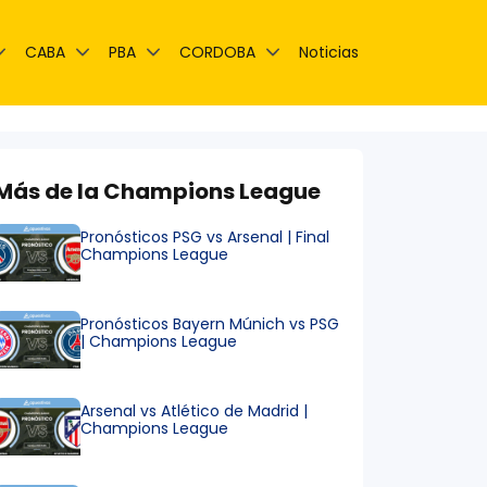
CABA
PBA
CORDOBA
Noticias
Más de la Champions League
Pronósticos PSG vs Arsenal | Final
Champions League
Pronósticos Bayern Múnich vs PSG
| Champions League
Arsenal vs Atlético de Madrid |
Champions League