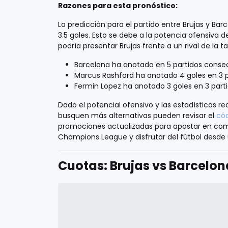
Razones para esta pronóstico:
La predicción para el partido entre Brujas y Ba
3.5 goles. Esto se debe a la potencia ofensiva 
podría presentar Brujas frente a un rival de la t
Barcelona ha anotado en 5 partidos consec
Marcus Rashford ha anotado 4 goles en 3 p
Fermin Lopez ha anotado 3 goles en 3 parti
Dado el potencial ofensivo y las estadísticas r
busquen más alternativas pueden revisar el
có
promociones actualizadas para apostar en com
Champions League y disfrutar del fútbol desde 
Cuotas: Brujas vs Barcelon