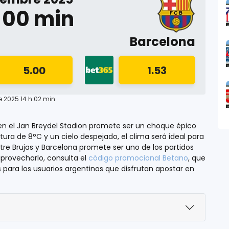
h 00 min
Barcelona
5.00
1.53
 2025 14 h 02 min
en el Jan Breydel Stadion promete ser un choque épico
tura de 8°C y un cielo despejado, el clima será ideal para
tre Brujas y Barcelona promete ser uno de los partidos
provecharlo, consulta el
código promocional Betano
, que
 para los usuarios argentinos que disfrutan apostar en