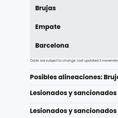
Brujas
Empate
Barcelona
Odds are subject to change. Last updated
3 noviembre
Posibles alineaciones: Bru
Lesionados y sancionados 
Lesionados y sancionados