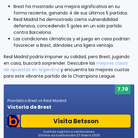
Brest ha mostrado una mejora significativa en su
forma reciente, ganando 4 de sus últimos 5 partidos.
Real Madrid ha demostrado cierta vulnerabilidad
defensiva, concediendo 5 goles en un solo partido
contra Barcelona.
Las condiciones climáticas y el juego en casa podrían
favorecer a Brest, dándoles una ligera ventaja.
Real Madrid podría imponer su calidad, pero Brest, jugando
en casa, buscará sorprender. Descubre las
mejores casas
de apuestas en Argentina
y encuentra las mejores cuotas
para este vibrante partido de la Champions League.
7.70
P
ronóstico Brest vs Real Madrid
Victoria de Brest
Visita Betsson
Cuotas sujetas a variaciones.
Última actualización 27 Enero 2025