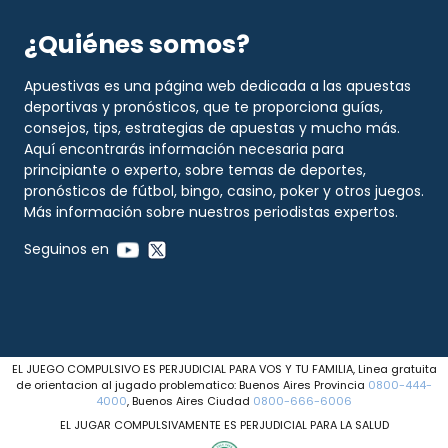
¿Quiénes somos?
Apuestivas es una página web dedicada a las apuestas
deportivas y pronósticos, que te proporciona guías,
consejos, tips, estrategias de apuestas y mucho más.
Aquí encontrarás información necesaria para
principiante o experto, sobre temas de deportes,
pronósticos de fútbol, bingo, casino, poker y otros juegos.
Más información sobre nuestros
periodistas expertos
.
Seguinos en
EL JUEGO COMPULSIVO ES PERJUDICIAL PARA VOS Y TU FAMILIA, Linea gratuita
de orientacion al jugado problematico: Buenos Aires Provincia
0800-444-
4000
, Buenos Aires Ciudad
0800-666-6006
EL JUGAR COMPULSIVAMENTE ES PERJUDICIAL PARA LA SALUD