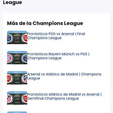
League
Más de la Champions League
Pronósticos PSG vs Arsenal | Final
Champions League
Pronósticos Bayern Múnich vs PSG |
Champions League
Arsenal vs Atlético de Madrid | Champions
League
Pronósticos Atlético de Madrid vs Arsenal |
Semifinal Champions League