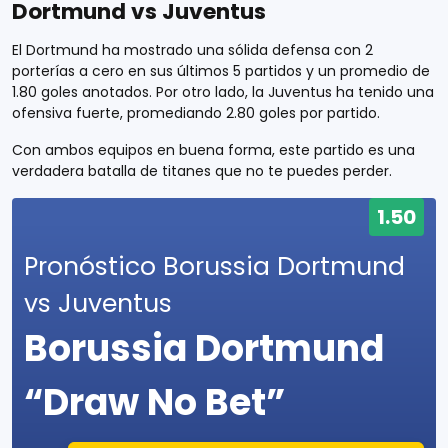
Dortmund vs Juventus
El Dortmund ha mostrado una sólida defensa con 2
porterías a cero en sus últimos 5 partidos y un promedio de
1.80 goles anotados. Por otro lado, la Juventus ha tenido una
ofensiva fuerte, promediando 2.80 goles por partido.
Con ambos equipos en buena forma, este partido es una
verdadera batalla de titanes que no te puedes perder.
1.50
Pronóstico Borussia Dortmund
vs Juventus
Borussia Dortmund
“Draw No Bet”