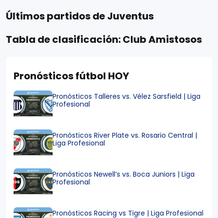
Últimos partidos de Juventus
Tabla de clasificación: Club Amistosos
Pronósticos fútbol HOY
Pronósticos Talleres vs. Vélez Sarsfield | Liga
Profesional
Pronósticos River Plate vs. Rosario Central |
Liga Profesional
Pronósticos Newell’s vs. Boca Juniors | Liga
Profesional
Pronósticos Racing vs Tigre | Liga Profesional