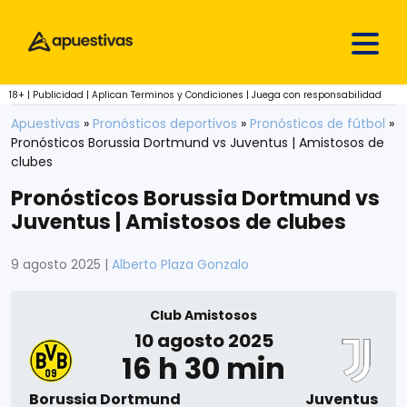
Skip to content
18+ | Publicidad | Aplican Terminos y Condiciones | Juega con responsabilidad
Apuestivas
»
Pronósticos deportivos
»
Pronósticos de fútbol
»
Pronósticos Borussia Dortmund vs Juventus | Amistosos de
clubes
Pronósticos Borussia Dortmund vs
Juventus | Amistosos de clubes
9 agosto 2025
|
Alberto Plaza Gonzalo
Club Amistosos
10 agosto 2025
16 h 30 min
Borussia Dortmund
Juventus