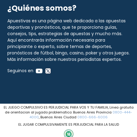
¿Quiénes somos?
Apuestivas es una página web dedicada a las apuestas
deportivas y pronósticos, que te proporciona guías,
consejos, tips, estrategias de apuestas y mucho más.
Aquí encontrarás información necesaria para
principiante o experto, sobre temas de deportes,
pronósticos de fútbol, bingo, casino, poker y otros juegos.
Más información sobre nuestros
periodistas expertos
.
Seguinos en
EL JUEGO COMPULSIVO ES PERJUDICIAL PARA VOS Y TU FAMILIA, Linea gratuita
de orientacion al jugado problematico: Buenos Aires Provincia
0800-444-
4000
, Buenos Aires Ciudad
0800-666-6006
EL JUGAR COMPULSIVAMENTE ES PERJUDICIAL PARA LA SALUD