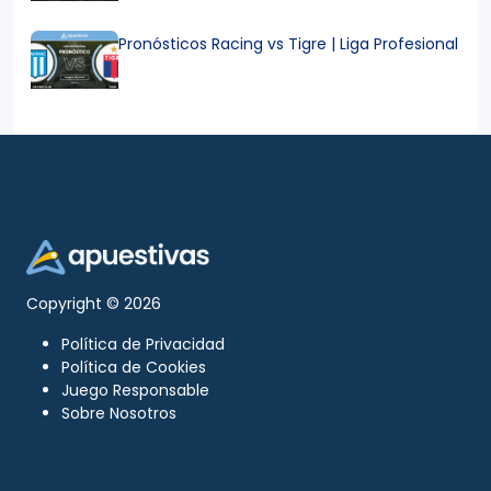
Pronósticos Racing vs Tigre | Liga Profesional
Copyright © 2026
Política de Privacidad
Política de Cookies
Juego Responsable
Sobre Nosotros