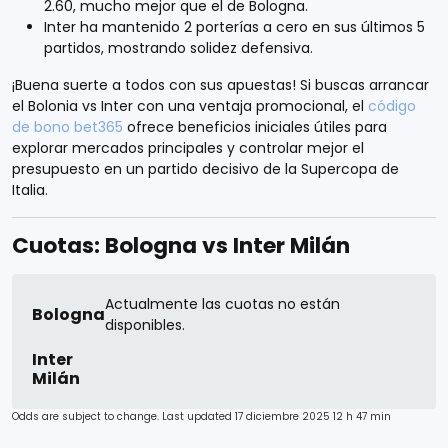
2.60, mucho mejor que el de Bologna.
Inter ha mantenido 2 porterías a cero en sus últimos 5
partidos, mostrando solidez defensiva.
¡Buena suerte a todos con sus apuestas! Si buscas arrancar
el Bolonia vs Inter con una ventaja promocional, el
código
de bono bet365
ofrece beneficios iniciales útiles para
explorar mercados principales y controlar mejor el
presupuesto en un partido decisivo de la Supercopa de
Italia.
Cuotas: Bologna vs Inter Milán
Actualmente las cuotas no están
Bologna
disponibles.
Inter
Milán
Odds are subject to change. Last updated
17 diciembre 2025 12 h 47 min