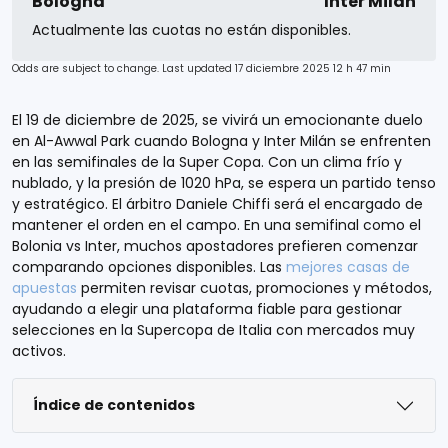
Bologna
Inter Milán
Actualmente las cuotas no están disponibles.
Odds are subject to change. Last updated
17 diciembre 2025 12 h 47 min
El 19 de diciembre de 2025, se vivirá un emocionante duelo
en Al-Awwal Park cuando Bologna y Inter Milán se enfrenten
en las semifinales de la Super Copa. Con un clima frío y
nublado, y la presión de 1020 hPa, se espera un partido tenso
y estratégico. El árbitro Daniele Chiffi será el encargado de
mantener el orden en el campo. En una semifinal como el
Bolonia vs Inter, muchos apostadores prefieren comenzar
comparando opciones disponibles. Las
mejores casas de
apuestas
permiten revisar cuotas, promociones y métodos,
ayudando a elegir una plataforma fiable para gestionar
selecciones en la Supercopa de Italia con mercados muy
activos.
Índice de contenidos