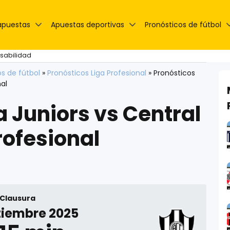
apuestas
Apuestas deportivas
Pronósticos de fútbol
nsabilidad
s de fútbol
»
Pronósticos Liga Profesional
»
Pronósticos
nal
 Juniors vs Central
rofesional
Clausura
tiembre 2025