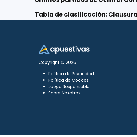
Tabla de clasificación: Clausur
Copyright © 2026
Política de Privacidad
Política de Cookies
Juego Responsable
Sobre Nosotros