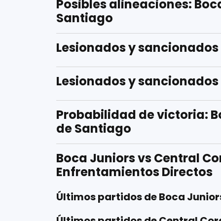
Posibles alineaciones: Boc
Santiago
Lesionados y sancionados 
Lesionados y sancionados
Probabilidad de victoria: 
de Santiago
Boca Juniors vs Central Co
Enfrentamientos Directos
Últimos partidos de Boca Junior
Últimos partidos de Central Co