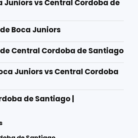
a Juniors vs Central Cordoba de
de Boca Juniors
 de Central Cordoba de Santiago
Boca Juniors vs Central Cordoba
rdoba de Santiago |
s
rdoba de Santiago