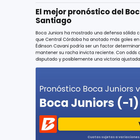
El mejor pronóstico del Bo
Santiago
Boca Juniors ha mostrado una defensa sólida con
que Central Córdoba ha anotado más goles en 
Édinson Cavani podría ser un factor determinan
mantener su racha invicta reciente. Con odds d
disputado y posiblemente una victoria ajustada 
Pronóstico Boca Juniors 
Boca Juniors (-1)
Cuotas sujetas a variaciones