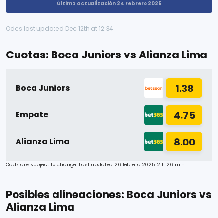
Última actualización 24 Febrero 2025
Odds last updated Dec 12th at 12:34
Cuotas: Boca Juniors vs Alianza Lima
1.38
Boca Juniors
4.75
Empate
8.00
Alianza Lima
Odds are subject to change. Last updated
26 febrero 2025 2 h 26 min
Posibles alineaciones: Boca Juniors vs
Alianza Lima