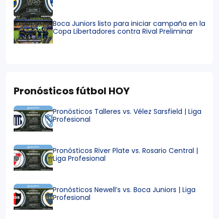
Boca Juniors listo para iniciar campaña en la
Copa Libertadores contra Rival Preliminar
Pronósticos fútbol HOY
Pronósticos Talleres vs. Vélez Sarsfield | Liga
Profesional
Pronósticos River Plate vs. Rosario Central |
Liga Profesional
Pronósticos Newell’s vs. Boca Juniors | Liga
Profesional