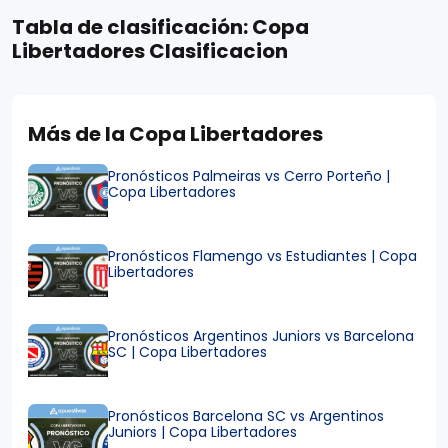
Tabla de clasificación: Copa
Libertadores Clasificacion
Más de la Copa Libertadores
Pronósticos Palmeiras vs Cerro Porteño |
Copa Libertadores
Pronósticos Flamengo vs Estudiantes | Copa
Libertadores
Pronósticos Argentinos Juniors vs Barcelona
SC | Copa Libertadores
Pronósticos Barcelona SC vs Argentinos
Juniors | Copa Libertadores