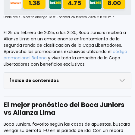
1.38
4.75
8.00
Odds are subject to change. Last updated
26 febrero 2025 2 h 26 min
El 25 de febrero de 2025, a las 21:30, Boca Juniors recibirá a
Alianza Lima en un emocionante enfrentamiento de la
segunda ronda de clasificación de la Copa Libertadores.
Aprovecha las promociones exclusivas utilizando el
código
promocional Betano
y vive toda la emoción de la Copa
Libertadores con beneficios exclusivos.
Índice de contenidos
El mejor pronóstico del Boca Juniors
vs Alianza Lima
Boca Juniors, favorito según las casas de apuestas, buscará
vengar su derrota 1-0 en el partido de ida. Con un récord