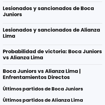
Lesionados y sancionados de Boca
Juniors
Lesionados y sancionados de Alianza
Lima
Probabilidad de victoria: Boca Juniors
vs Alianza Lima
Boca Juniors vs Alianza Lima |
Enfrentamientos Directos
Últimos partidos de Boca Juniors
Últimos partidos de Alianza Lima