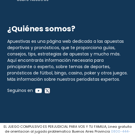
¿Quiénes somos?
Apuestivas es una página web dedicada a las apuestas
deportivas y pronósticos, que te proporciona guías,
consejos, tips, estrategias de apuestas y mucho más.
Aquí encontrarás información necesaria para
principiante o experto, sobre temas de deportes,
pronósticos de fútbol, bingo, casino, poker y otros juegos.
Más información sobre nuestros
periodistas expertos
.
Seguinos en
EL JUEGO COMPULSIVO ES PERJUDICIAL PARA VOS Y TU FAMILIA, Linea gratuita
de orientacion al jugado problematico: Buenos Aires Provincia
0800-444-