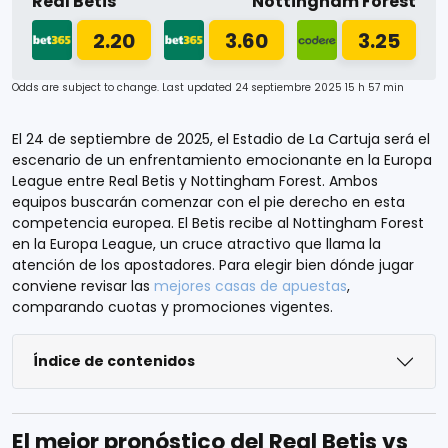
Real Betis
Nottingham Forest
2.20
3.60
3.25
Odds are subject to change. Last updated
24 septiembre 2025 15 h 57 min
El 24 de septiembre de 2025, el Estadio de La Cartuja será el
escenario de un enfrentamiento emocionante en la Europa
League entre Real Betis y Nottingham Forest. Ambos
equipos buscarán comenzar con el pie derecho en esta
competencia europea. El Betis recibe al Nottingham Forest
en la Europa League, un cruce atractivo que llama la
atención de los apostadores. Para elegir bien dónde jugar
conviene revisar las
mejores casas de apuestas
,
comparando cuotas y promociones vigentes.
Índice de contenidos
El mejor pronóstico del Real Betis vs