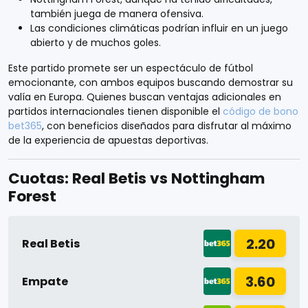
también juega de manera ofensiva.
Las condiciones climáticas podrían influir en un juego
abierto y de muchos goles.
Este partido promete ser un espectáculo de fútbol
emocionante, con ambos equipos buscando demostrar su
valía en Europa. Quienes buscan ventajas adicionales en
partidos internacionales tienen disponible el
código de bono
bet365
, con beneficios diseñados para disfrutar al máximo
de la experiencia de apuestas deportivas.
Cuotas: Real Betis vs Nottingham
Forest
2.20
Real Betis
3.60
Empate