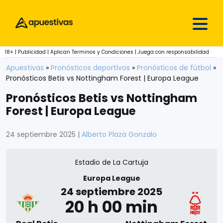
Skip to content
18+ | Publicidad | Aplican Terminos y Condiciones | Juega con responsabilidad
Apuestivas
»
Pronósticos deportivos
»
Pronósticos de fútbol
»
Pronósticos Betis vs Nottingham Forest | Europa League
Pronósticos Betis vs Nottingham
Forest | Europa League
24 septiembre 2025
|
Alberto Plaza Gonzalo
Estadio de La Cartuja
Europa League
24 septiembre 2025
20 h 00 min