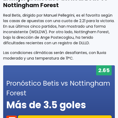
Nottingham Forest
Real Betis, dirigido por Manuel Pellegrini, es el favorito según
las casas de apuestas con una cuota de 2.21 para la victoria.
En sus últimos cinco partidos, han mostrado una forma
inconsistente (WDLDW). Por otro lado, Nottingham Forest,
bajo la dirección de Ange Postecoglou, ha tenido
dificultades recientes con un registro de DLLLD.
Las condiciones climáticas serán desafiantes, con lluvia
moderada y una temperatura de 11°C.
2.65
Pronóstico Betis vs Nottingham
Forest
Más de 3.5 goles