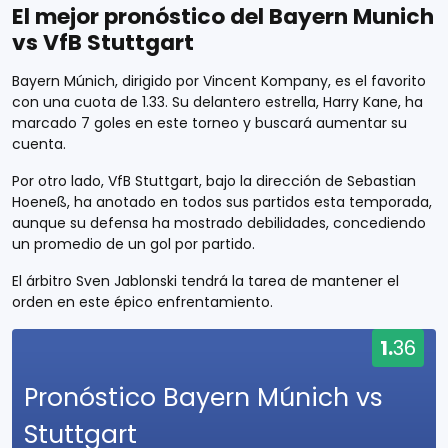
El mejor pronóstico del Bayern Munich
vs VfB Stuttgart
Bayern Múnich, dirigido por Vincent Kompany, es el favorito
con una cuota de 1.33. Su delantero estrella, Harry Kane, ha
marcado 7 goles en este torneo y buscará aumentar su
cuenta.
Por otro lado, VfB Stuttgart, bajo la dirección de Sebastian
Hoeneß, ha anotado en todos sus partidos esta temporada,
aunque su defensa ha mostrado debilidades, concediendo
un promedio de un gol por partido.
El árbitro Sven Jablonski tendrá la tarea de mantener el
orden en este épico enfrentamiento.
1.
36
Pronóstico Bayern Múnich vs
Stuttgart