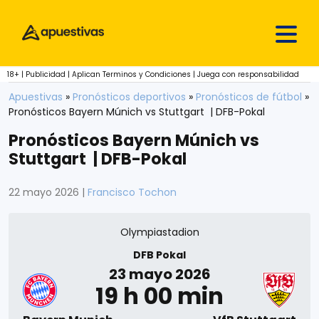
Skip to content
18+ | Publicidad | Aplican Terminos y Condiciones | Juega con responsabilidad
Apuestivas
»
Pronósticos deportivos
»
Pronósticos de fútbol
»
Pronósticos Bayern Múnich vs Stuttgart | DFB-Pokal
Pronósticos Bayern Múnich vs
Stuttgart | DFB-Pokal
22 mayo 2026
|
Francisco Tochon
Olympiastadion
DFB Pokal
23 mayo 2026
19 h 00 min