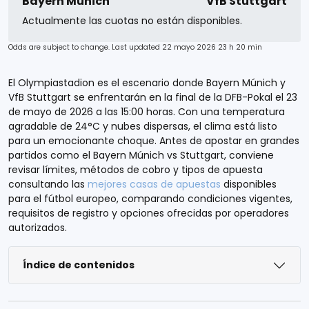
Bayern Munich
VfB Stuttgart
Actualmente las cuotas no están disponibles.
Odds are subject to change. Last updated
22 mayo 2026 23 h 20 min
El Olympiastadion es el escenario donde Bayern Múnich y
VfB Stuttgart se enfrentarán en la final de la DFB-Pokal el 23
de mayo de 2026 a las 15:00 horas. Con una temperatura
agradable de 24°C y nubes dispersas, el clima está listo
para un emocionante choque. Antes de apostar en grandes
partidos como el Bayern Múnich vs Stuttgart, conviene
revisar límites, métodos de cobro y tipos de apuesta
consultando las
mejores casas de apuestas
disponibles
para el fútbol europeo, comparando condiciones vigentes,
requisitos de registro y opciones ofrecidas por operadores
autorizados.
Índice de contenidos