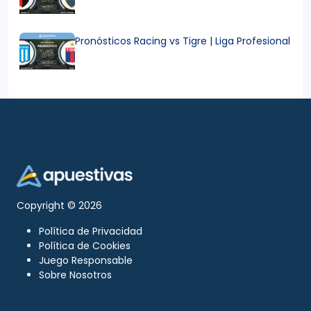
Pronósticos Racing vs Tigre | Liga Profesional
Copyright © 2026
Política de Privacidad
Política de Cookies
Juego Responsable
Sobre Nosotros