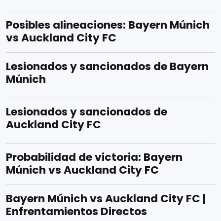
Posibles alineaciones: Bayern Múnich
vs Auckland City FC
Lesionados y sancionados de Bayern
Múnich
Lesionados y sancionados de
Auckland City FC
Probabilidad de victoria: Bayern
Múnich vs Auckland City FC
Bayern Múnich vs Auckland City FC |
Enfrentamientos Directos