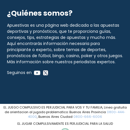
¿Quiénes somos?
Apuestivas es una página web dedicada a las apuestas
deportivas y pronósticos, que te proporciona guías,
consejos, tips, estrategias de apuestas y mucho más.
Aquí encontrarás información necesaria para
principiante o experto, sobre temas de deportes,
pronósticos de fútbol, bingo, casino, poker y otros juegos.
Más información sobre nuestros
periodistas expertos
.
Seguinos en
EL JUEGO COMPULSIVO ES PERJUDICIAL PARA VOS Y TU FAMILIA, Linea gratuita
de orientacion al jugado problematico: Buenos Aires Provincia
0800-444-
4000
, Buenos Aires Ciudad
0800-666-6006
EL JUGAR COMPULSIVAMENTE ES PERJUDICIAL PARA LA SALUD