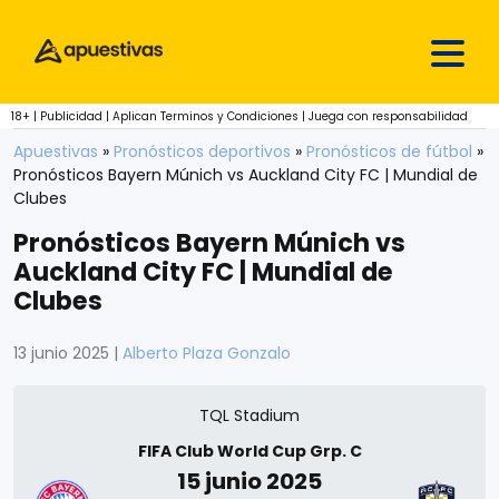
Skip to content
18+ | Publicidad | Aplican Terminos y Condiciones | Juega con responsabilidad
Apuestivas
»
Pronósticos deportivos
»
Pronósticos de fútbol
»
Pronósticos Bayern Múnich vs Auckland City FC | Mundial de
Clubes
Pronósticos Bayern Múnich vs
Auckland City FC | Mundial de
Clubes
13 junio 2025
|
Alberto Plaza Gonzalo
TQL Stadium
FIFA Club World Cup Grp. C
15 junio 2025