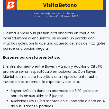
Visita Betano
Cuotas sujetas a variaciones.
Última actualización 13 Junio 2025
El clima lluvioso y la presión alta añadirán un toque de
incertidumbre al encuentro. Se espera un partido con
muchos goles, por lo que una apuesta de más de 4.25 goles
parece una opción segura.
Razones para esta pronóstico:
El enfrentamiento entre Bayern Múnich y Auckland City FC
promete ser un espectáculo emocionante. Con Bayern
Múnich como claro favorito y una impresionante racha
invicta en este torneo, la expectativa es alta.
Bayern Múnich tiene un promedio de 3.20 goles por
partido en sus últimos 5 juegos.
Auckland City FC ha mantenido su portería a cero en 4
de sus últimos 5 partidos.