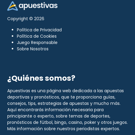
Copyright © 2026
Política de Privacidad
Política de Cookies
Juego Responsable
Sobre Nosotros
¿Quiénes somos?
Apuestivas es una página web dedicada a las apuestas
deportivas y pronósticos, que te proporciona guías,
consejos, tips, estrategias de apuestas y mucho más.
Aquí encontrarás información necesaria para
principiante o experto, sobre temas de deportes,
pronósticos de fútbol, bingo, casino, poker y otros juegos.
Más información sobre nuestros
periodistas expertos
.