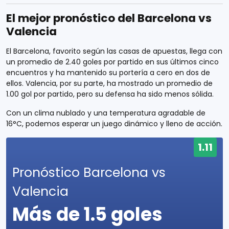
El mejor pronóstico del Barcelona vs
Valencia
El Barcelona, favorito según las casas de apuestas, llega con
un promedio de 2.40 goles por partido en sus últimos cinco
encuentros y ha mantenido su portería a cero en dos de
ellos. Valencia, por su parte, ha mostrado un promedio de
1.00 gol por partido, pero su defensa ha sido menos sólida.
Con un clima nublado y una temperatura agradable de
16°C, podemos esperar un juego dinámico y lleno de acción.
1.11
Pronóstico Barcelona vs
Valencia
Más de 1.5 goles