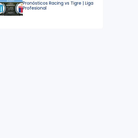
Pronósticos Racing vs Tigre | Liga
Profesional