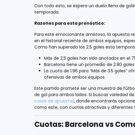
Con todo esto, se espera un duelo lleno de gole
temporada.
Razones para esta pronóstico:
Para este emocionante amistoso, la apuesta re
en el historial reciente de ambos equipos, esp
Como han superado los 2.5 goles esta temporad
Más de 2.5 goles han sido anotados en el 
Barcelona tiene un promedio de 2.80 goles
La cuota de 1.96 para “Más de 3.5 goles” of
ofensivas de ambos equipos.
Este partido promete ser una muestra de fútb
de gol para ambos lados. Si buscas variedad d
casas de apuestas
, donde encontrarás opciones
como este, con cuotas atractivas y diferentes 
Cuotas: Barcelona vs Com