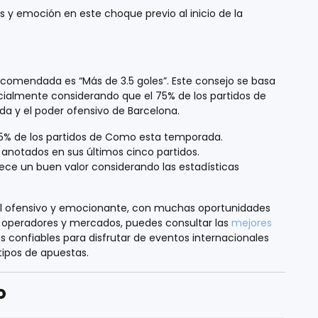
s y emoción en este choque previo al inicio de la
comendada es “Más de 3.5 goles”. Este consejo se basa
ecialmente considerando que el 75% de los partidos de
a y el poder ofensivo de Barcelona.
75% de los partidos de Como esta temporada.
 anotados en sus últimos cinco partidos.
rece un buen valor considerando las estadísticas
ol ofensivo y emocionante, con muchas oportunidades
e operadores y mercados, puedes consultar las
mejores
 confiables para disfrutar de eventos internacionales
tipos de apuestas.
o