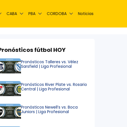
CABA
PBA
CORDOBA
Noticias
Pronósticos fútbol HOY
Pronósticos Talleres vs. Vélez
Sarsfield | Liga Profesional
Pronósticos River Plate vs. Rosario
Central | Liga Profesional
Pronósticos Newell’s vs. Boca
Juniors | Liga Profesional