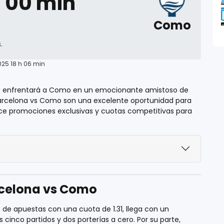
h 00 min
Como
.
25 18 h 06 min
a se enfrentará a Como en un emocionante amistoso de
Barcelona vs Como son una excelente oportunidad para
ece promociones exclusivas y cuotas competitivas para
arcelona vs Como
as de apuestas con una cuota de 1.31, llega con un
cinco partidos y dos porterías a cero. Por su parte,