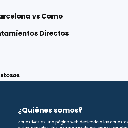
 Barcelona vs Como
ntamientos Directos
istosos
¿Quiénes somos?
Apuestivas es una página web dedicada a las apuestas
guías, consejos, tips, estrategias de apuestas y much