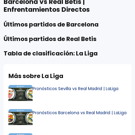
Barcelona vs Real Betis |
Enfrentamientos Directos
Últimos partidos de Barcelona
Últimos partidos de Real Betis
Tabla de clasificación: La Liga
Más sobre La Liga
Pronósticos Sevilla vs Real Madrid | LaLiga
Pronósticos Barcelona vs Real Madrid | LaLiga