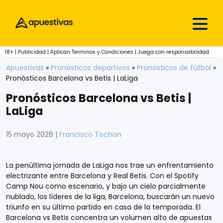
Skip to content
18+ | Publicidad | Aplican Terminos y Condiciones | Juega con responsabilidad
Apuestivas
»
Pronósticos deportivos
»
Pronósticos de fútbol
»
Pronósticos Barcelona vs Betis | LaLiga
Pronósticos Barcelona vs Betis |
LaLiga
15 mayo 2026
|
Francisco Tochon
La penúltima jornada de LaLiga nos trae un enfrentamiento
electrizante entre Barcelona y Real Betis. Con el Spotify
Camp Nou como escenario, y bajo un cielo parcialmente
nublado, los líderes de la liga, Barcelona, buscarán un nuevo
triunfo en su último partido en casa de la temporada. El
Barcelona vs Betis concentra un volumen alto de apuestas