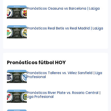
Pronósticos Osasuna vs Barcelona | LaLiga
Pronósticos Real Betis vs Real Madrid | LaLiga
Pronósticos fútbol HOY
Pronósticos Talleres vs. Vélez Sarsfield | Liga
Profesional
Pronósticos River Plate vs. Rosario Central |
Liga Profesional