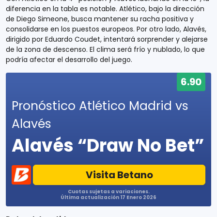
diferencia en la tabla es notable. Atlético, bajo la dirección
de Diego Simeone, busca mantener su racha positiva y
consolidarse en los puestos europeos. Por otro lado, Alavés,
dirigido por Eduardo Coudet, intentará sorprender y alejarse
de la zona de descenso. El clima será frío y nublado, lo que
podría afectar el desarrollo del juego.
6.90
Pronóstico Atlético Madrid vs
Alavés
Alavés “Draw No Bet”
Visita Betano
Cuotas sujetas a variaciones.
Última actualización 17 Enero 2026