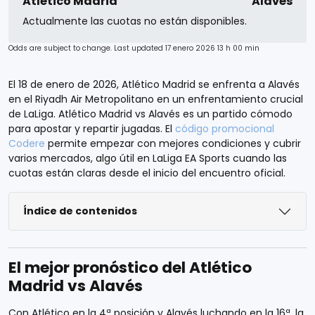
Atlético Madrid
Alavés
Actualmente las cuotas no están disponibles.
Odds are subject to change. Last updated
17 enero 2026 13 h 00 min
El 18 de enero de 2026, Atlético Madrid se enfrenta a Alavés
en el Riyadh Air Metropolitano en un enfrentamiento crucial
de LaLiga. Atlético Madrid vs Alavés es un partido cómodo
para apostar y repartir jugadas. El
código promocional
Codere
permite empezar con mejores condiciones y cubrir
varios mercados, algo útil en LaLiga EA Sports cuando las
cuotas están claras desde el inicio del encuentro oficial.
Índice de contenidos
El mejor pronóstico del Atlético
Madrid vs Alavés
Con Atlético en la 4ª posición y Alavés luchando en la 16ª, la