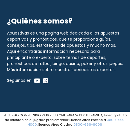
¿Quiénes somos?
Apuestivas es una página web dedicada a las apuestas
deportivas y pronósticos, que te proporciona guías,
consejos, tips, estrategias de apuestas y mucho más.
Aquí encontrarás información necesaria para
principiante o experto, sobre temas de deportes,
pronósticos de fútbol, bingo, casino, poker y otros juegos.
Más información sobre nuestros
periodistas expertos
.
Seguinos en
EL JUEGO COMPULSIVO ES PERJUDICIAL PARA VOS Y TU FAMILIA, Linea gratuita
de orientacion al jugado problematico: Buenos Aires Provincia
0800-444-
4000
, Buenos Aires Ciudad
0800-666-6006