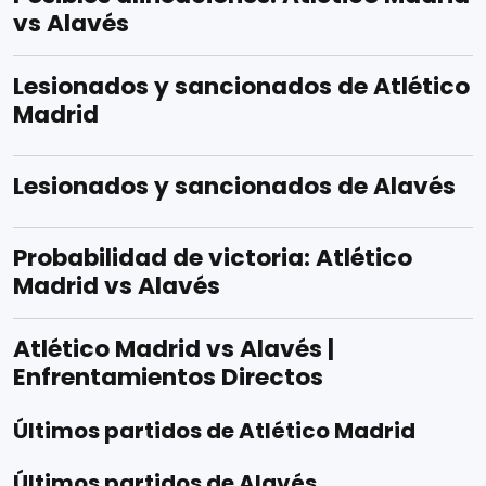
vs Alavés
Lesionados y sancionados de Atlético
Madrid
Lesionados y sancionados de Alavés
Probabilidad de victoria: Atlético
Madrid vs Alavés
Atlético Madrid vs Alavés |
Enfrentamientos Directos
Últimos partidos de Atlético Madrid
Últimos partidos de Alavés