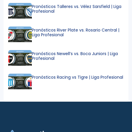
Pronósticos Talleres vs. Vélez Sarsfield | Liga
Profesional
Pronósticos River Plate vs. Rosario Central |
Liga Profesional
Pronósticos Newell’s vs. Boca Juniors | Liga
Profesional
Pronósticos Racing vs Tigre | Liga Profesional