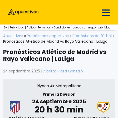
Skip to content
18+ | Publicidad | Aplican Terminos y Condiciones | Juega con responsabilidad
Apuestivas
»
Pronósticos deportivos
»
Pronósticos de fútbol
»
Pronósticos Atlético de Madrid vs Rayo Vallecano | LaLiga
Pronósticos Atlético de Madrid vs
Rayo Vallecano | LaLiga
24 septiembre 2025
|
Alberto Plaza Gonzalo
Riyadh Air Metropolitano
Primera División
24 septiembre 2025
20 h 30 min