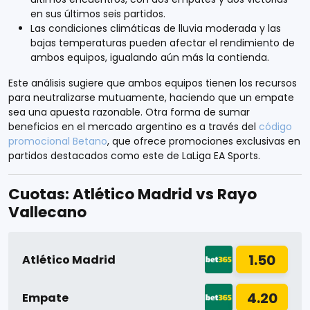
en sus últimos seis partidos.
Las condiciones climáticas de lluvia moderada y las
bajas temperaturas pueden afectar el rendimiento de
ambos equipos, igualando aún más la contienda.
Este análisis sugiere que ambos equipos tienen los recursos
para neutralizarse mutuamente, haciendo que un empate
sea una apuesta razonable. Otra forma de sumar
beneficios en el mercado argentino es a través del
código
promocional Betano
, que ofrece promociones exclusivas en
partidos destacados como este de LaLiga EA Sports.
Cuotas: Atlético Madrid vs Rayo
Vallecano
1.50
Atlético Madrid
4.20
Empate