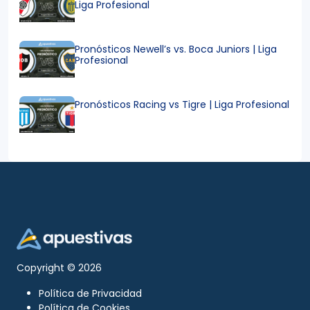
Liga Profesional
Pronósticos Newell’s vs. Boca Juniors | Liga
Profesional
Pronósticos Racing vs Tigre | Liga Profesional
Copyright © 2026
Política de Privacidad
Política de Cookies