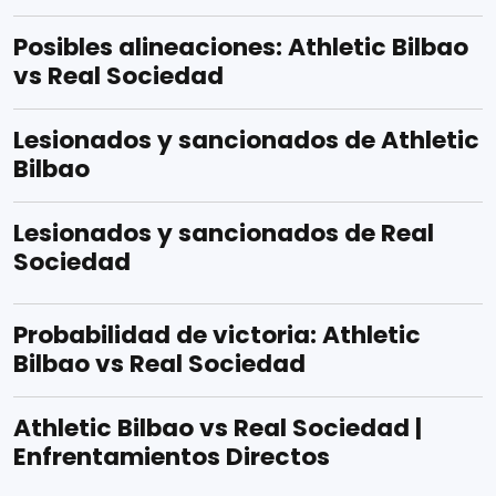
Posibles alineaciones: Athletic Bilbao
vs Real Sociedad
Lesionados y sancionados de Athletic
Bilbao
Lesionados y sancionados de Real
Sociedad
Probabilidad de victoria: Athletic
Bilbao vs Real Sociedad
Athletic Bilbao vs Real Sociedad |
Enfrentamientos Directos