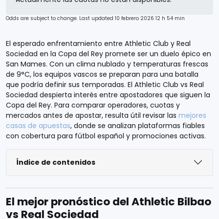
Odds are subject to change. Last updated
10 febrero 2026 12 h 54 min
El esperado enfrentamiento entre Athletic Club y Real
Sociedad en la Copa del Rey promete ser un duelo épico en
San Mames. Con un clima nublado y temperaturas frescas
de 9°C, los equipos vascos se preparan para una batalla
que podría definir sus temporadas. El Athletic Club vs Real
Sociedad despierta interés entre apostadores que siguen la
Copa del Rey. Para comparar operadores, cuotas y
mercados antes de apostar, resulta útil revisar las
mejores
casas de apuestas
, donde se analizan plataformas fiables
con cobertura para fútbol español y promociones activas.
Índice de contenidos
El mejor pronóstico del Athletic Bilbao
vs Real Sociedad