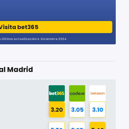
Visita bet365
s.
Última actualización 4 Diciembre 2024
eal Madrid
3.20
3.05
3.10