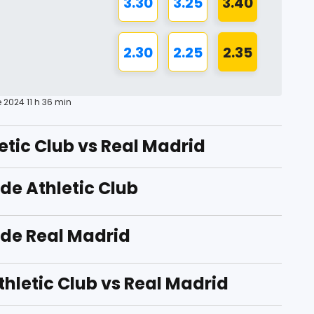
3.30
3.25
3.40
2.30
2.25
2.35
 2024 11 h 36 min
etic Club vs Real Madrid
de Athletic Club
de Real Madrid
thletic Club vs Real Madrid