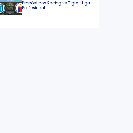
Pronósticos Racing vs Tigre | Liga
Profesional