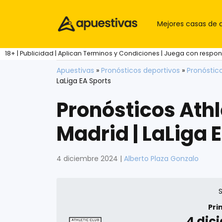
Skip to content
Mejores casas de 
18+ | Publicidad | Aplican Terminos y Condiciones | Juega con respo
Apuestivas
»
Pronósticos deportivos
»
Pronóstico
LaLiga EA Sports
Pronósticos Athl
Madrid | LaLiga 
4 diciembre 2024
|
Alberto Plaza Gonzalo
Pri
4 dic