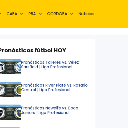
CABA
PBA
CORDOBA
Noticias
Pronósticos fútbol HOY
Pronósticos Talleres vs. Vélez
Sarsfield | Liga Profesional
Pronósticos River Plate vs. Rosario
Central | Liga Profesional
Pronósticos Newell’s vs. Boca
Juniors | Liga Profesional