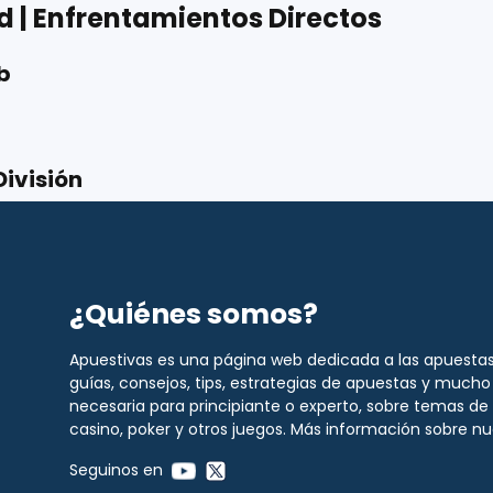
id | Enfrentamientos Directos
b
División
¿Quiénes somos?
Apuestivas es una página web dedicada a las apuestas
guías, consejos, tips, estrategias de apuestas y much
necesaria para principiante o experto, sobre temas de 
casino, poker y otros juegos. Más información sobre n
Seguinos en