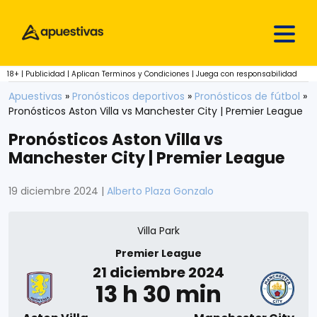
Skip to content
18+ | Publicidad | Aplican Terminos y Condiciones | Juega con responsabilidad
Apuestivas
»
Pronósticos deportivos
»
Pronósticos de fútbol
»
Pronósticos Aston Villa vs Manchester City | Premier League
Pronósticos Aston Villa vs
Manchester City | Premier League
19 diciembre 2024
|
Alberto Plaza Gonzalo
Villa Park
Premier League
21 diciembre 2024
13 h 30 min