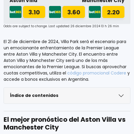
Aston Villa
Manchester City
3.10
3.60
2.20
Odds are subject to change. Last updated
26 diciembre 2024 13 h 26 min
El 21 de diciembre de 2024, Villa Park será el escenario para
un emocionante enfrentamiento de la Premier League
entre Aston Villa y Manchester City. El encuentro entre
Aston Villa y Manchester City será uno de los más
emocionantes de la Premier League. Si buscas aprovechar
cuotas competitivas, utiliza el
código promocional Codere
y
accede a bonos exclusivos en Argentina.
Índice de contenidos
El mejor pronóstico del Aston Villa vs
Manchester City