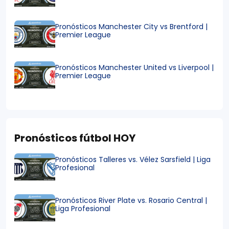
Pronósticos Manchester City vs Brentford |
Premier League
Pronósticos Manchester United vs Liverpool |
Premier League
Pronósticos fútbol HOY
Pronósticos Talleres vs. Vélez Sarsfield | Liga
Profesional
Pronósticos River Plate vs. Rosario Central |
Liga Profesional