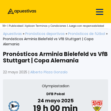
Skip to content
18+ | Publicidad | Aplican Terminos y Condiciones | Juega con responsabilidad
Apuestivas
»
Pronósticos deportivos
»
Pronósticos de fútbol
»
Pronósticos Arminia Bielefeld vs VfB Stuttgart | Copa
Alemania
Pronósticos Arminia Bielefeld vs VfB
Stuttgart | Copa Alemania
22 mayo 2025
|
Alberto Plaza Gonzalo
Olympiastadion
DFB Pokal
24 mayo 2025
19 h 00 min