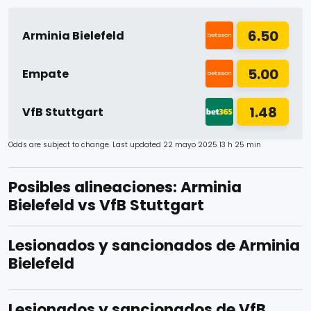
6.50
Arminia Bielefeld
5.00
Empate
1.48
VfB Stuttgart
Odds are subject to change. Last updated
22 mayo 2025 13 h 25 min
Posibles alineaciones: Arminia
Bielefeld vs VfB Stuttgart
Lesionados y sancionados de Arminia
Bielefeld
Lesionados y sancionados de VfB