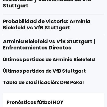
Stuttgart
Probabilidad de victoria: Arminia
Bielefeld vs VfB Stuttgart
Arminia Bielefeld vs VfB Stuttgart |
Enfrentamientos Directos
Últimos partidos de Arminia Bielefeld
Últimos partidos de VfB Stuttgart
Tabla de clasificación: DFB Pokal
Pronósticos fútbol HOY