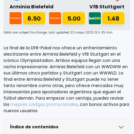
Arminia Bielefeld
VfB Stuttgart
6.50
5.00
1.48
Odds are subject to change. Last updated
22 mayo 2025 13 h 25 min
La final de la DFB-Pokal nos ofrece un enfrentamiento
electrizante entre Arminia Bielefeld y VfB Stuttgart en el
icónico Olympiastadion. Ambos equipos llegan con una
racha impresionante: Arminia Bielefeld con un WWDWW en
sus últimos cinco partidos y Stuttgart con un WWWLD. La
final entre Arminia Bielefeld y Stuttgart puede no tener
tanto renombre como otras, pero ofrece mercados muy
interesantes para apostadores argentinos que siguen el
fútbol alemán. Para empezar con ventaja, puedes revisar
los
mejores códigos promocionales
, con bonos activos para
nuevos usuarios.
Índice de contenidos